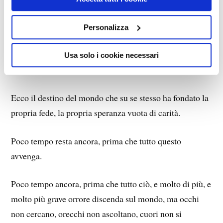
striscianti si attorcigliano intorno alle rovine.
Personalizza
Passata è l’ombra di questo mondo, la polvere la ricopre,
polvere di polvere, cenere di cenere, putredine di
Usa solo i cookie necessari
putredine.
Ecco il destino del mondo che su se stesso ha fondato la
propria fede, la propria speranza vuota di carità.
Poco tempo resta ancora, prima che tutto questo
avvenga.
Poco tempo ancora, prima che tutto ciò, e molto di più, e
molto più grave orrore discenda sul mondo, ma occhi
non cercano, orecchi non ascoltano, cuori non si