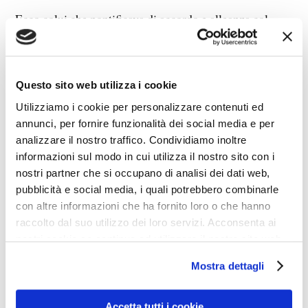
Ecco colui che pontificava di accordo e alleanza col
mondo, perché la potenza del mondo non conosceva
ostacoli, e l’accordo era cosa immutabile e sicura, che
avrebbe posto fine ad ogni differenza e conflitto; perché
Questo sito web utilizza i cookie
cercare la Verità era vano agitarsi, e una federazione di
Utilizziamo i cookie per personalizzare contenuti ed
culti avrebbe assicurato pace e tranquillità senza più
annunci, per fornire funzionalità dei social media e per
analizzare il nostro traffico. Condividiamo inoltre
timore.
informazioni sul modo in cui utilizza il nostro sito con i
nostri partner che si occupano di analisi dei dati web,
Ecco tutto risolto all’ombra del grande architetto.
pubblicità e social media, i quali potrebbero combinarle
con altre informazioni che ha fornito loro o che hanno
Seduti intorno a tavole imbandite, i futuri scheletri l’un
raccolto dal suo utilizzo dei loro servizi. Acconsenta ai
l’altro si sorridevano e levavano i calici al futuro mondo
nostri cookie se continua ad utilizzare il nostro sito web.
di pace eterna, all’eternità umana che dura un istante,
Mostra dettagli
che si leva orgogliosa come cedro del Libano, e domani
è ombra passata e dimenticata, mentre animali
Accetta tutti i cookie