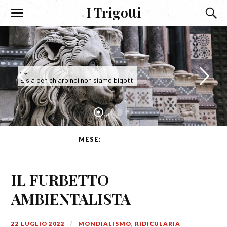
I Trigotti
I Trigotti
E sia ben chiaro noi non siamo bigotti
MESE:
LUGLIO 2022
IL FURBETTO
AMBIENTALISTA
22 LUGLIO 2022
MONDIALISMO
,
RIDICULARIA