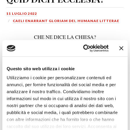
11 LUGLIO 2022
CAELI ENARRANT GLORIAM DEI
,
HUMANAE LITTERAE
CHE NE DICE LA CHIESA?
Questo sito web utilizza i cookie
Utilizziamo i cookie per personalizzare contenuti ed
annunci, per fornire funzionalità dei social media e per
analizzare il nostro traffico. Condividiamo inoltre
informazioni sul modo in cui utilizza il nostro sito con i
nostri partner che si occupano di analisi dei dati web,
pubblicità e social media, i quali potrebbero combinarle
con altre informazioni che ha fornito loro o che hanno
Il buon cristiano, di fronte a qualsiasi manifestazione
raccolto dal suo utilizzo dei loro servizi. Acconsenta ai
che potrebbe essere soprannaturale si chiede, con