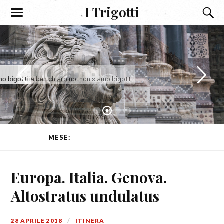
I Trigotti
I Trigotti
E sia ben chiaro noi non siamo bigotti
MESE:
APRILE 2018
(PAGINA 1 DI 11)
Europa. Italia. Genova.
Altostratus undulatus
28 APRILE 2018
ITINERA