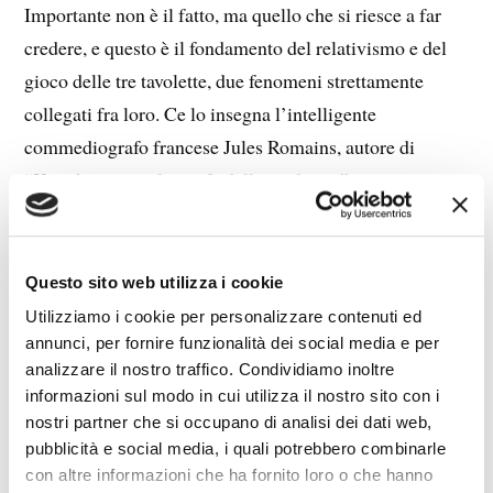
Importante non è il fatto, ma quello che si riesce a far
credere, e questo è il fondamento del relativismo e del
gioco delle tre tavolette, due fenomeni strettamente
collegati fra loro. Ce lo insegna l’intelligente
commediografo francese Jules Romains, autore di
“Knock, ovvero il trionfo della medicina”, una
commedia scritta nel
1923
, nella quale un giovane
medico condotto riesce a suggestionare la popolazione
di un intero paese, facendo credere a tutti di essere
Questo sito web utilizza i cookie
ammalati, ciò che gli permette di lucrare ricchi onorari e
Utilizziamo i cookie per personalizzare contenuti ed
di vivere da nababbo. “L’essere sani è in realtà
annunci, per fornire funzionalità dei social media e per
analizzare il nostro traffico. Condividiamo inoltre
l’ignoranza d’essere malati”, afferma il dottor Knock,
informazioni sul modo in cui utilizza il nostro sito con i
protagonista della commedia. La pungente satira è
nostri partner che si occupano di analisi dei dati web,
quanto mai attuale. Lo prova il continuo dilatarsi di
pubblicità e social media, i quali potrebbero combinarle
taluni repertori medici, come ad esempio il
Diagnostic
con altre informazioni che ha fornito loro o che hanno