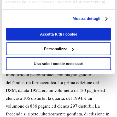
raccolto dal suo utilizzo dei loro servizi. Acconsenta ai
and Statistic Manual for Mental Disorders
(DSM)
nostri cookie se continua ad utilizzare il nostro sito web.
dell’
American Psychiatric Association
(APA), che
Mostra dettagli
elenca i disturbi mentali riconosciuti dalla comunità
scientifica internazionale, classificati per sintomi. La
Accetta tutti i cookie
pubblicazione ha prestigio e circolazione a livello
mondiale, e potrebbe incidere sulla vita di chiunque,
Personalizza
perché serve agli psichiatri in ogni parte del mondo per
formulare le loro diagnosi, dichiarare malato mentale
Usa solo i cookie necessari
chi soffra anche di un leggero malessere psicologico e
imbottirlo di psicofarmaci, con magno gaudio
dell’industria farmaceutica. La prima edizione del
DSM, datata 1952, era un volumetto di 130 pagine ed
elencava 106 disturbi; la quarta, del 1994, è un
volumone di 886 pagine ed elenca 297 disturbi. La
faccenda si ripete, ulteriormente gonfiata, di edizione in