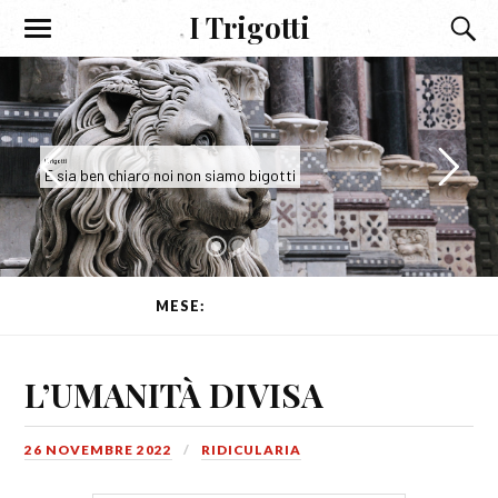
I Trigotti
I Trigotti
siamo bigotti
E sia ben chiaro noi non siamo bigotti
MESE:
NOVEMBRE 2022
L’UMANITÀ DIVISA
26 NOVEMBRE 2022
RIDICULARIA