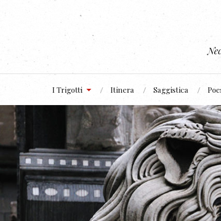
Nec
I Trigotti
Itinera
Saggistica
Poe