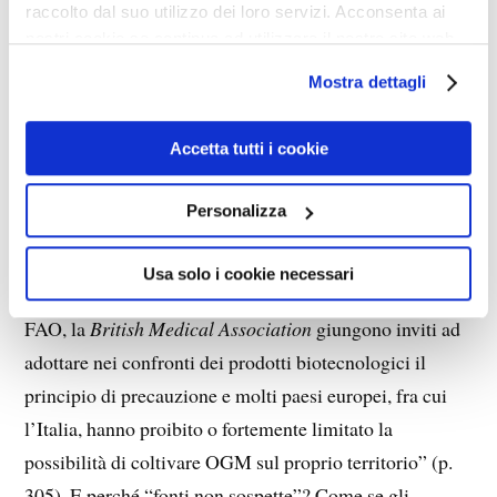
raccolto dal suo utilizzo dei loro servizi. Acconsenta ai
prodotti GM, il cui obiettivo politico era quello di
nostri cookie se continua ad utilizzare il nostro sito web.
arrivare a istituire una normativa adeguata sulla
Mostra dettagli
tracciabilità e l’etichettatura dei prodotti.”
Accetta tutti i cookie
Così si spargono allarmi, chi ha investito nel grosso
affare dell’agricoltura cosiddetta “biologica” prospera,
Personalizza
mentre le innovazioni vengono bloccate. Ma guai a chi
dubita, infatti “da fonti non sospette [sic !?!] come il
Usa solo i cookie necessari
Programma delle Nazioni Unite per l’Ambiente (…), la
FAO, la
British Medical Association
giungono inviti ad
adottare nei confronti dei prodotti biotecnologici il
principio di precauzione e molti paesi europei, fra cui
l’Italia, hanno proibito o fortemente limitato la
possibilità di coltivare OGM sul proprio territorio” (p.
305). E perché “fonti non sospette”? Come se gli