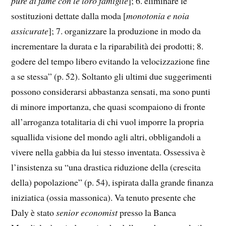
pure di fame con le loro famiglie
]; 6. eliminare le
sostituzioni dettate dalla moda [
monotonia e noia
assicurate
]; 7. organizzare la produzione in modo da
incrementare la durata e la riparabilità dei prodotti; 8.
godere del tempo libero evitando la velocizzazione fine
a se stessa” (p. 52). Soltanto gli ultimi due suggerimenti
possono considerarsi abbastanza sensati, ma sono punti
di minore importanza, che quasi scompaiono di fronte
all’arroganza totalitaria di chi vuol imporre la propria
squallida visione del mondo agli altri, obbligandoli a
vivere nella gabbia da lui stesso inventata. Ossessiva è
l’insistenza su “una drastica riduzione della (crescita
della) popolazione” (p. 54), ispirata dalla grande finanza
iniziatica (ossia massonica). Va tenuto presente che
Daly è stato
senior economist
presso la Banca