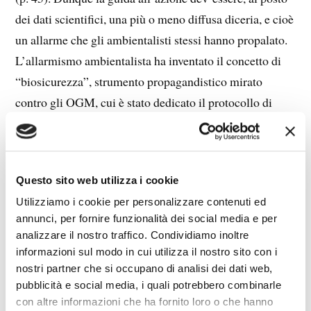
dei dati scientifici, una più o meno diffusa diceria, e cioè
un allarme che gli ambientalisti stessi hanno propalato.
L’allarmismo ambientalista ha inventato il concetto di
“biosicurezza”, strumento propagandistico mirato
contro gli OGM, cui è stato dedicato il protocollo di
Cartagena il quale (p. 304): “diretta conseguenza della
Convenzione di Rio sulla biodiversità, aperto alla firma
a Nairobi nel 2000 e sottoscritto da più di cento paesi,
Questo sito web utilizza i cookie
stabilisce l’obbligo di etichettare come geneticamente
Utilizziamo i cookie per personalizzare contenuti ed
modificati tutti i prodotti che contengono OGM (…).
annunci, per fornire funzionalità dei social media e per
Nel 2003 un gruppo di paesi europei, fra cui l’Italia,
analizzare il nostro traffico. Condividiamo inoltre
spinti da un’opinione pubblica allarmata dai rischi di
informazioni sul modo in cui utilizza il nostro sito con i
danni alla salute e all’ecosistema eventualmente
nostri partner che si occupano di analisi dei dati web,
pubblicità e social media, i quali potrebbero combinarle
derivanti dalla diffusione degli OGM, aveva stabilito
con altre informazioni che ha fornito loro o che hanno
una moratoria sul libero commercio delle sementi e dei