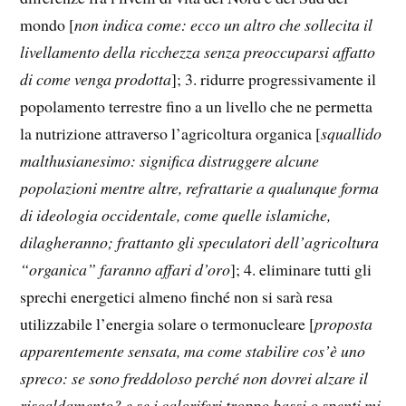
mondo [
non indica come: ecco un altro che sollecita il
livellamento della ricchezza senza preoccuparsi affatto
di come venga prodotta
]; 3. ridurre progressivamente il
popolamento terrestre fino a un livello che ne permetta
la nutrizione attraverso l’agricoltura organica [
squallido
malthusianesimo: significa distruggere alcune
popolazioni mentre altre, refrattarie a qualunque forma
di ideologia occidentale, come quelle islamiche,
dilagheranno; frattanto gli speculatori dell’agricoltura
“organica” faranno affari d’oro
]; 4. eliminare tutti gli
sprechi energetici almeno finché non si sarà resa
utilizzabile l’energia solare o termonucleare [
proposta
apparentemente sensata, ma come stabilire cos’è uno
spreco: se sono freddoloso perché non dovrei alzare il
riscaldamento? e se i caloriferi troppo bassi o spenti mi