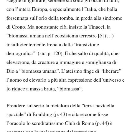
sceglie di ignorare, sebbene sia sotto gli occhi di tutti,
con l’intera Europa, e specialmente l’Italia, che balla
forsennata sull’orlo della tomba, in preda alla sindrome
di Crono. Ma nonostante ciò, insiste la Tinacci, la
“biomassa umana nell’ecosistema terrestre [è] (…)
insufficientemente frenata dalla ‘transizione
demografica’” (sic, p. 120). E che salto di qualità, che
elevazione, da creature a immagine e somiglianza di
Dio a “biomassa umana”. L’ateismo finge di “liberare”
l’uomo ed elevarlo a più alta espressione dell’universo e
lo riduce a massa bruta, “biomassa”.
Prendere sul serio la metafora della “terra-navicella
spaziale” di Boulding (p. 43) e citare come fosse
l’oracolo lo screditatissimo Club di Roma (p. 44) è
coerente con la malascienza del terrorismo