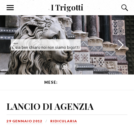
I Trigotti
I Trigotti
iaro noi non siamo bigotti
E sia ben chiaro noi non siamo bigotti
MESE:
GENNAIO 2012
LANCIO DI AGENZIA
29 GENNAIO 2012
RIDICULARIA