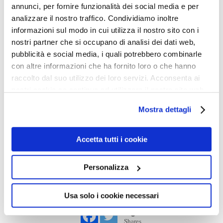
annunci, per fornire funzionalità dei social media e per
Quarantasei testi, uno al giorno per un mese e mezzo.
analizzare il nostro traffico. Condividiamo inoltre
Per ridere delle miserie del potere ottuso, che pretende
informazioni sul modo in cui utilizza il nostro sito con i
tutto decidere, giudicare e governare; per farsi beffe del
nostri partner che si occupano di analisi dei dati web,
pubblicità e social media, i quali potrebbero combinarle
darwinismo, che pretende l’uomo “discendente” da
con altre informazioni che ha fornito loro o che hanno
“antenati” comuni alle scimmie e non si rende conto che
raccolto dal suo utilizzo dei loro servizi. Acconsenta ai
alle scimmie sta tornando. In questo volume si possono
nostri cookie se continua ad utilizzare il nostro sito web.
trovare spassosi esempi di poesia moderna e delle molte
Mostra dettagli
idiosincrasie che rendono ridicola l’umanità; ma non
solo, la lettura di quest’opera serve anche a far sorridere
Accetta tutti i cookie
pensando alla figura di Padre Pio e ai ricordi delle
proprie radici.
Personalizza
Usa solo i cookie necessari
0
Shares