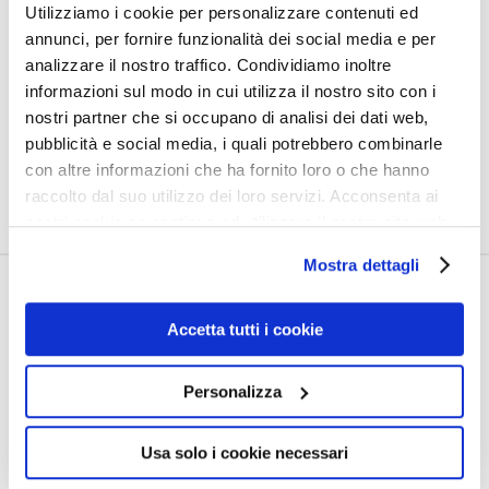
Utilizziamo i cookie per personalizzare contenuti ed
nostre spalle? Il demonio è scatenato come non mai
annunci, per fornire funzionalità dei social media e per
perché ha poco tempo: ma ne ha poco perché il Giudizio
analizzare il nostro traffico. Condividiamo inoltre
informazioni sul modo in cui utilizza il nostro sito con i
finale è alle porte o perché verrà di nuovo incatenato e la
nostri partner che si occupano di analisi dei dati web,
storia umana continuerà con una svolta verso il bene?
pubblicità e social media, i quali potrebbero combinarle
con altre informazioni che ha fornito loro o che hanno
raccolto dal suo utilizzo dei loro servizi. Acconsenta ai
LEGGI TUTTO
nostri cookie se continua ad utilizzare il nostro sito web.
Mostra dettagli
MONS. GHERARDINI: UNO
Accetta tutti i cookie
SGUARDO DISTRATTO ALLA
VALTORTA
Personalizza
16 GENNAIO 2013
HUMANAE LITTERAE
Usa solo i cookie necessari