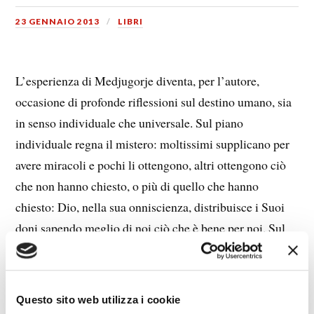
23 GENNAIO 2013
LIBRI
L’esperienza di Medjugorje diventa, per l’autore,
occasione di profonde riflessioni sul destino umano, sia
in senso individuale che universale. Sul piano
individuale regna il mistero: moltissimi supplicano per
avere miracoli e pochi li ottengono, altri ottengono ciò
che non hanno chiesto, o più di quello che hanno
chiesto: Dio, nella sua onniscienza, distribuisce i Suoi
doni sapendo meglio di noi ciò che è bene per noi. Sul
piano universale, ossia riguardante il destino
dell’umanità, il mistero non è meno fitto: la fine del
mondo è prossima o ci attende una rinascita della Fede e
Questo sito web utilizza i cookie
un’epoca migliore di quella spaventosa che sta alle