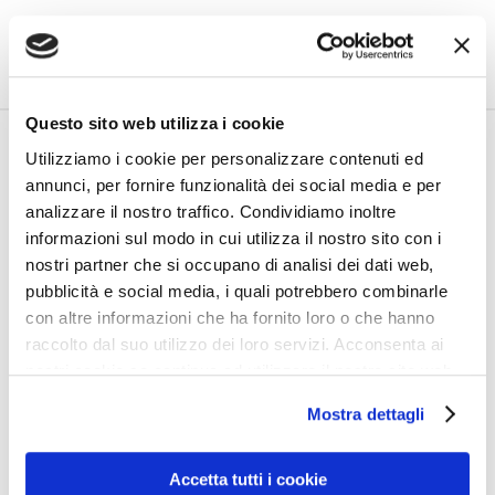
LEGGI TUTTO
Questo sito web utilizza i cookie
DAL TERRORISMO
Utilizziamo i cookie per personalizzare contenuti ed
annunci, per fornire funzionalità dei social media e per
AMBIENTALISTA A QUELLO
analizzare il nostro traffico. Condividiamo inoltre
MEDIATICO-SANITARIO
informazioni sul modo in cui utilizza il nostro sito con i
nostri partner che si occupano di analisi dei dati web,
pubblicità e social media, i quali potrebbero combinarle
17 SETTEMBRE 2020
con altre informazioni che ha fornito loro o che hanno
HUMANAE LITTERAE
,
MONDIALISMO
raccolto dal suo utilizzo dei loro servizi. Acconsenta ai
nostri cookie se continua ad utilizzare il nostro sito web.
FALLITO UN CRIMINE
Mostra dettagli
SE NE INVENTA UN ALTRO:
Accetta tutti i cookie