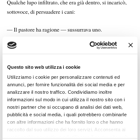
Qualche lupo infiltrato, che era già dentro, si incaricò,
sottovoce, di persuadere i cani:
— Il pastore ha ragione — sussurrava uno.
— Finalmente è uno che confida nell’uomo, nelle sue
capacità, nel suo discernimento — mormorava un altro
nell’orecchio del cane più vicino.
Questo sito web utilizza i cookie
Utilizziamo i cookie per personalizzare contenuti ed
— Basta col vecchiume del passato; — aggiungeva un
annunci, per fornire funzionalità dei social media e per
terzo — forse andava bene prima, ma i tempi sono
analizzare il nostro traffico. Condividiamo inoltre
informazioni sul modo in cui utilizza il nostro sito con i
cambiati.
nostri partner che si occupano di analisi dei dati web,
pubblicità e social media, i quali potrebbero combinarle
— I tempi — insinuava un quarto — sono maturi per un
con altre informazioni che ha fornito loro o che hanno
nuovo spirito di fratellanza. —
raccolto dal suo utilizzo dei loro servizi. Acconsenta ai
nostri cookie se continua ad utilizzare il nostro sito web.