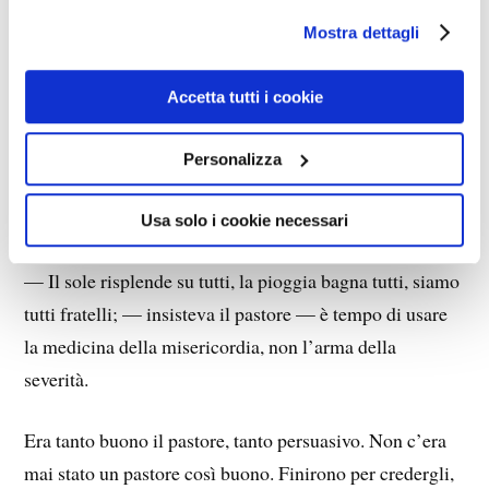
— Vedrei che non succederà nulla, — prometteva un
Mostra dettagli
quinto al cane più vicino — e vivremo tutti felici e
contenti. —
Accetta tutti i cookie
Ma quello era un cane refrattario alle chiacchiere:
Personalizza
rispose con un ringhio e si mise a guardarsi intorno per
vedere se c’erano altri cani che la pensavano come lui.
Usa solo i cookie necessari
— Il sole risplende su tutti, la pioggia bagna tutti, siamo
tutti fratelli; — insisteva il pastore — è tempo di usare
la medicina della misericordia, non l’arma della
severità.
Era tanto buono il pastore, tanto persuasivo. Non c’era
mai stato un pastore così buono. Finirono per credergli,