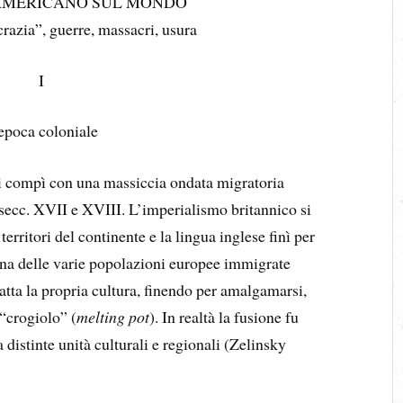
 AMERICANO SUL MONDO
razia”, guerre, massacri, usura
I
epoca coloniale
i compì con una massiccia ondata migratoria
 secc. XVII e XVIII. L’imperialismo britannico si
rritori del continente e la lingua inglese finì per
na delle varie popolazioni europee immigrate
tta la propria cultura, finendo per amalgamarsi,
 “crogiolo” (
melting pot
). In realtà la fusione fu
 distinte unità culturali e regionali (Zelinsky