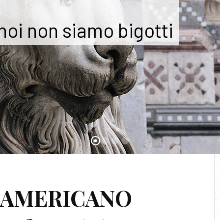
 noi non siamo bigotti
E:
AGOSTO 2019
O AMERICANO