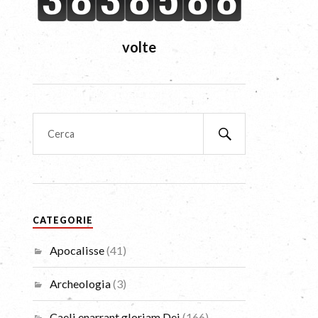
volte
CATEGORIE
Apocalisse
(41)
Archeologia
(3)
Caeli enarrant gloriam Dei
(166)