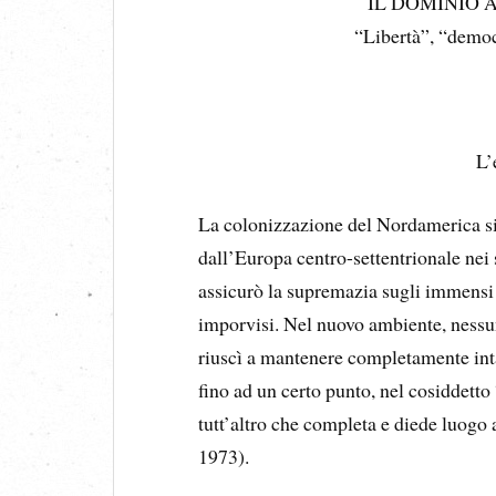
IL DOMINIO
“Libertà”, “democ
L’
La colonizzazione del Nordamerica s
dall’Europa centro-settentrionale nei
assicurò la supremazia sugli immensi te
imporvisi. Nel nuovo ambiente, nessu
riuscì a mantenere completamente inta
fino ad un certo punto, nel cosiddetto
tutt’altro che completa e diede luogo a
1973).