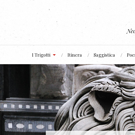
Nec
I Trigotti
Itinera
Saggistica
Poe