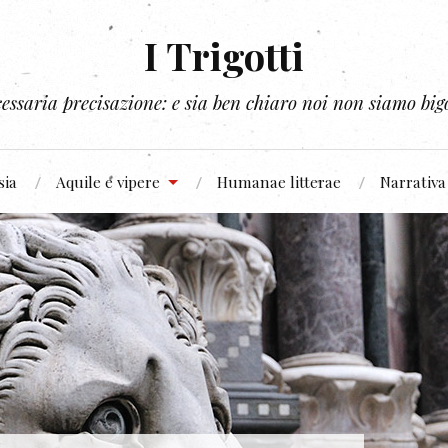
I Trigotti
essaria precisazione: e sia ben chiaro noi non siamo bigo
sia
Aquile e vipere
Humanae litterae
Narrativa