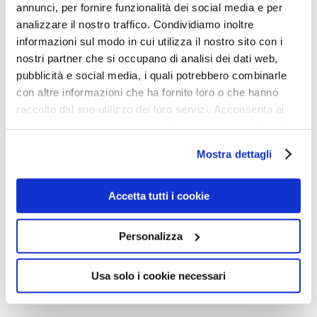
forma del pianeta Terra dopo aver beccato una
annunci, per fornire funzionalità dei social media e per
analizzare il nostro traffico. Condividiamo inoltre
solennissima sberla da una gigantesca cometa.
informazioni sul modo in cui utilizza il nostro sito con i
Probabilmente un impatto così potente avrebbe
nostri partner che si occupano di analisi dei dati web,
disintegrato del tutto il pianeta, ma non è questo il punto
pubblicità e social media, i quali potrebbero combinarle
più divertente.
con altre informazioni che ha fornito loro o che hanno
raccolto dal suo utilizzo dei loro servizi. Acconsenta ai
nostri cookie se continua ad utilizzare il nostro sito web.
La parte veramente esilarante è la nascita della Luna,
che si sarebbe formata dall’emissione di materiale dalla
Mostra dettagli
parte colpita dall’impatto. Con un’energia del genere i
frammenti incandescenti sarebbero con ogni probabilità
Accetta tutti i cookie
andati dispersi nello spazio, ma poco importa, il bello è
che nel buco si sarebbe formato l’Oceano Pacifico,
Personalizza
mentre per contraccolpo dall’altra parte sarebbe nato
Usa solo i cookie necessari
l’Atlantico.