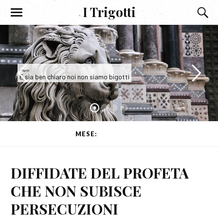
I Trigotti
I Trigotti
E sia ben chiaro noi non siamo bigotti
MESE:
MARZO 2015
DIFFIDATE DEL PROFETA
CHE NON SUBISCE
PERSECUZIONI