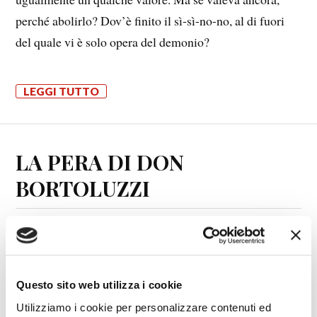
perché abolirlo? Dov’è finito il sì-sì-no-no, al di fuori
del quale vi è solo opera del demonio?
LEGGI TUTTO
LA PERA DI DON
BORTOLUZZI
22 MARZO 2015
RIDICULARIA
Questo sito web utilizza i cookie
Questa, secondo la visione bortoluzziana, sarebbe la
Utilizziamo i cookie per personalizzare contenuti ed