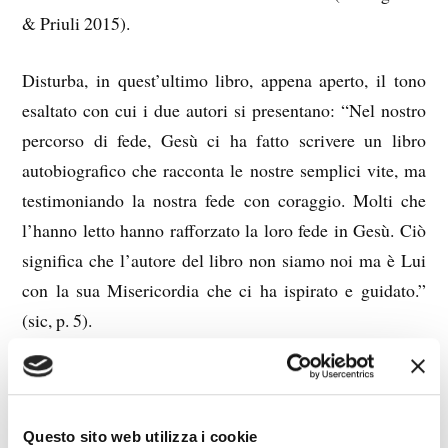
& Priuli 2015).
Disturba, in quest’ultimo libro, appena aperto, il tono
esaltato con cui i due autori si presentano: “Nel nostro
percorso di fede, Gesù ci ha fatto scrivere un libro
autobiografico che racconta le nostre semplici vite, ma
testimoniando la nostra fede con coraggio. Molti che
l’hanno letto hanno rafforzato la loro fede in Gesù. Ciò
significa che l’autore del libro non siamo noi ma è Lui
con la sua Misericordia che ci ha ispirato e guidato.”
(sic, p. 5).
Attenzione: lo stesso San Tommaso D’Aquino dubitava
tanto di se stesso da porre i suoi scritti sull’altare in
attesa di un segno che li confermasse. Costoro scrivono
Questo sito web utilizza i cookie