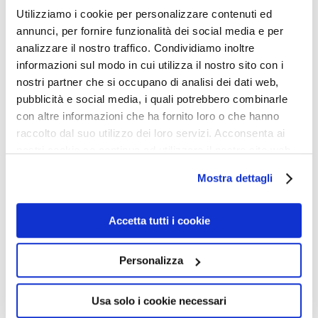
una propria autobiografia e modestamente affermano
Utilizziamo i cookie per personalizzare contenuti ed
annunci, per fornire funzionalità dei social media e per
che è stata loro ispirata da Dio in persona. Non basta: “il
analizzare il nostro traffico. Condividiamo inoltre
Signore” ha dato loro “l’ispirazione” di scrivere il libro
informazioni sul modo in cui utilizza il nostro sito con i
che contamina la Valtorta con il Bortoluzzi, ed ha pure
nostri partner che si occupano di analisi dei dati web,
fornito “l’ispirazione per il titolo del libro, confermata
pubblicità e social media, i quali potrebbero combinarle
con altre informazioni che ha fornito loro o che hanno
più volte nei giorni seguenti” (ibidem). E non basta
raccolto dal suo utilizzo dei loro servizi. Acconsenta ai
ancora: Meneghello & Priuli categoricamente
nostri cookie se continua ad utilizzare il nostro sito web.
dichiarano: “crediamo che lo Spirito Santo ci abbia
Mostra dettagli
aiutato in questo compito” (sic, p. 6). Beati loro che
hanno questo filo diretto col Padreterno, che solo
Accetta tutti i cookie
pochissimi dei più grandi santi hanno avuto e che,
quando l’avevano, temevano sempre di ingannarsi e,
Personalizza
vuoi per i salutari dubbi che li tormentavano, vuoi per
santa umiltà, dato che erano santi sul serio, si
Usa solo i cookie necessari
guardavano bene da sbandierarlo.