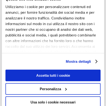
Utilizziamo i cookie per personalizzare contenuti ed
Ecco un diabolico capolavoro del mondialismo dei
annunci, per fornire funzionalità dei social media e per
sinistri figuri come Bill Gates, George Soros, i
analizzare il nostro traffico. Condividiamo inoltre
informazioni sul modo in cui utilizza il nostro sito con i
Rockefeller, i Rothschild, Zuckerberg, ecc.
nostri partner che si occupano di analisi dei dati web,
pubblicità e social media, i quali potrebbero combinarle
Il Coronavirus 19 è un virus artificiale prodotto in
con altre informazioni che ha fornito loro o che hanno
Francia dall’Istituto Pasteur di Parigi, sotto la guida del
raccolto dal suo utilizzo dei loro servizi. Acconsenta ai
nostri cookie se continua ad utilizzare il nostro sito web.
dottor Frédéric Tangy, a partire dal virus naturale
SarsCov, mediante manipolazioni multiple, e i risultati
Mostra dettagli
sono stati debitamente brevettati. Il primo virus
artificiale della serie, SarsCov-1 è stato ottenuto nel
Accetta tutti i cookie
2003 all’ospedale francese di Hanoi (brevetti EP
1696829 B1, US o12 8224 A1), il secondo, SarsCov-2 è
Personalizza
stato ottenuto all’Istituto Pasteur nel 2011 partendo dal
precedente e brevettato US 8243718 B2. Il SarsCov-19 è
Usa solo i cookie necessari