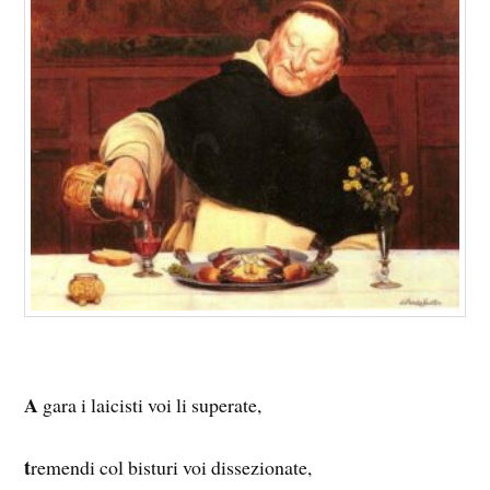
A
gara i laicisti voi li superate,
t
remendi col bisturi voi dissezionate,