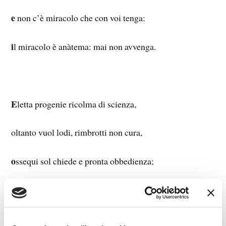
e
non c’è miracolo che con voi tenga:
i
l miracolo è anàtema: mai non avvenga.
E
letta progenie ricolma di scienza,
oltanto vuol lodi, rimbrotti non cura,
o
ssequi sol chiede e pronta obbedienza;
ensibile ha borsa, coscienza ben dura;
i
l resto è sol fumo, è l’oro l’essenza.