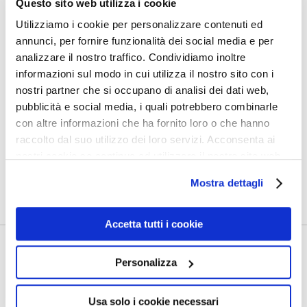
Questo sito web utilizza i cookie
Utilizziamo i cookie per personalizzare contenuti ed
annunci, per fornire funzionalità dei social media e per
analizzare il nostro traffico. Condividiamo inoltre
V
ediamo da tempo in varie occasioni
informazioni sul modo in cui utilizza il nostro sito con i
nostri partner che si occupano di analisi dei dati web,
a
celebrar Messa dei gran buontemponi,
pubblicità e social media, i quali potrebbero combinarle
con altre informazioni che ha fornito loro o che hanno
raccolto dal suo utilizzo dei loro servizi. Acconsenta ai
c
on nuove dottrine e strane espressioni,
nostri cookie se continua ad utilizzare il nostro sito web.
Mostra dettagli
LEGGI TUTTO
Accetta tutti i cookie
SEDERIN DELL’ANGURIA DA
Personalizza
PRATOMELMOSO reloaded
Usa solo i cookie necessari