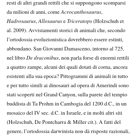
resti di altri grandi rettili che si suppongono scomparsi
da milioni di anni, come
Acrocanthosaurus
,
Hadrosaurus
,
Allosaurus
e
Triceratops
(Holzschuh et
al. 2009). Avvistamenti storici di animali che, secondo
l’ortodossia evoluzionistica dovrebbero essere estinti,
abbondano. San Giovanni Damasceno, intorno al 725,
nel libro
De draconibus
, non parla forse di enormi rettili
a quattro zampe, alcuni dei quali dotati di corna, ancora
esistenti alla sua epoca? Pittogrammi di animali in tutto
e per tutto simili ai dinosauri ad opera di Amerindi sono
stati scoperti nel Grand Canyon, sulla parete del tempio
buddista di Ta Prohm in Cambogia del 1200 d.C., in un
mosaico del IV sec. d.C. in Israele, e in molti altri siti
(Holzschuh, De Pontcharra & Miller cit.). A fatti del
genere, l’ortodossia darwinista non dà risposte razionali,