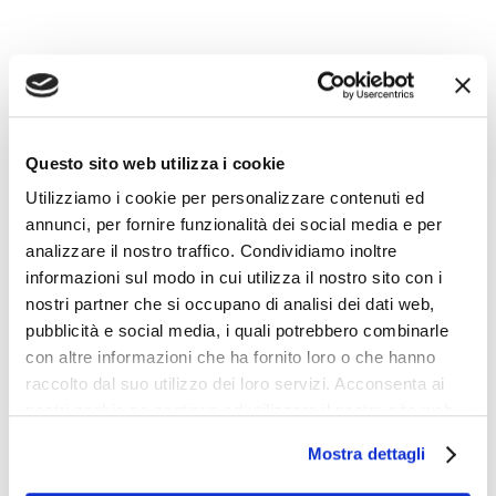
Panino “Tempi grami”:
due fettine di pane stantio con lo scontrino in mezzo.
Questo sito web utilizza i cookie
Cocktail Monti:
Utilizziamo i cookie per personalizzare contenuti ed
acqua sporca, colorante, spruzzo di fiele, agitato non
annunci, per fornire funzionalità dei social media e per
mescolato.
analizzare il nostro traffico. Condividiamo inoltre
informazioni sul modo in cui utilizza il nostro sito con i
nostri partner che si occupano di analisi dei dati web,
Caffè Fornero alla lacrima:
pubblicità e social media, i quali potrebbero combinarle
fondi neri riciclati di caffè, spine di scorfano, lacrime di
con altre informazioni che ha fornito loro o che hanno
coccodrillo.
raccolto dal suo utilizzo dei loro servizi. Acconsenta ai
nostri cookie se continua ad utilizzare il nostro sito web.
Mostra dettagli
LEGGI TUTTO