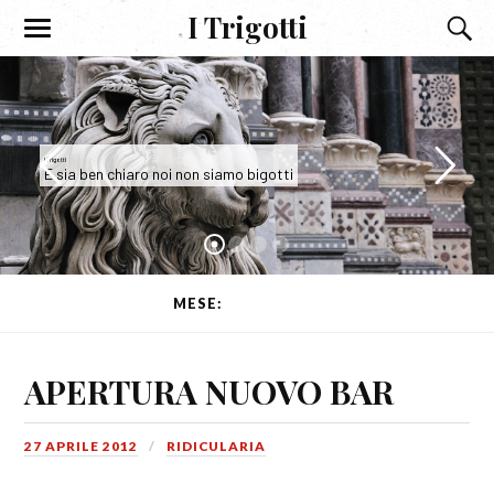
I Trigotti
I Trigotti
E sia ben chiaro noi non siamo bigotti
MESE:
APRILE 2012
APERTURA NUOVO BAR
27 APRILE 2012
RIDICULARIA