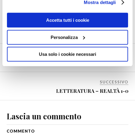
Mostra dettagli
0
Shares
Accetta tutti i cookie
NOÈ
PURITANI
VINO
Personalizza
PRECEDENTE
Usa solo i cookie necessari
LA MEDICINA SERVE A INGRASSARE I MEDICI?
SUCCESSIVO
LETTERATURA – REALTÀ 1-0
Lascia un commento
COMMENTO