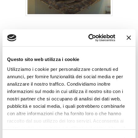
Quando Noè uscì dall’arca e divenne il primo produttore
di vino, essendo ancora poco abituato all’emozionante
liquore, si addormentò scarsamente coperto. Pare che
due suoi figli abbiano preso la cosa abbastanza
Questo sito web utilizza i cookie
sportivamente, mentre il terzo manifestò in modo
Utilizziamo i cookie per personalizzare contenuti ed
annunci, per fornire funzionalità dei social media e per
sarcastico la sua disapprovazione. Erano così nati i due
analizzare il nostro traffico. Condividiamo inoltre
principali rami dell’umanità: quelli che sanno vivere e i
informazioni sul modo in cui utilizza il nostro sito con i
puritani integralisti.
nostri partner che si occupano di analisi dei dati web,
pubblicità e social media, i quali potrebbero combinarle
MARIA ANTONIETTA NOVARA BIAGINI
con altre informazioni che ha fornito loro o che hanno
raccolto dal suo utilizzo dei loro servizi. Acconsenta ai
nostri cookie se continua ad utilizzare il nostro sito web.