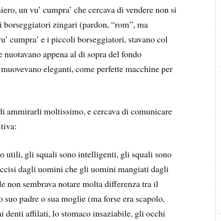
niero, un vu’ cumpra’ che cercava di vendere non si
i borseggiatori zingari (pardon, “rom”, ma
 vu’ cumpra’ e i piccoli borseggiatori, stavano col
he nuotavano appena al di sopra del fondo
si muovevano eleganti, come perfette macchine per
i ammirarli moltissimo, e cercava di comunicare
tiva:
 utili, gli squali sono intelligenti, gli squali sono
uccisi dagli uomini che gli uomini mangiati dagli
le non sembrava notare molta differenza tra il
 suo padre o sua moglie (ma forse era scapolo,
i denti affilati, lo stomaco insaziabile, gli occhi