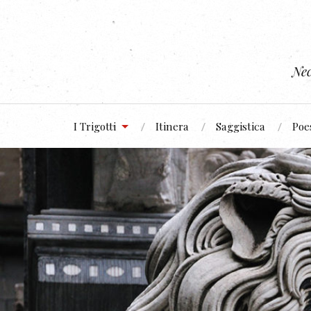
Nec
I Trigotti
Itinera
Saggistica
Poe