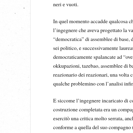
neri e vuoti.
In quel momento accadde qualcosa ch
l’ingegnere che aveva progettato la v
“democratica” di assemblee di base, di 
sei politico, e successivamente laurea
democraticamente spalancate ad “oves 
okkupazioni, tazebao, assemblee di bas
reazionario dei reazionari, una volta
qualche problemino con l’analisi infini
E siccome l’ingegnere incaricato di co
costruzione completata era un compag
esercitò una critica molto serrata, an
conforme a quella del suo compagno (s