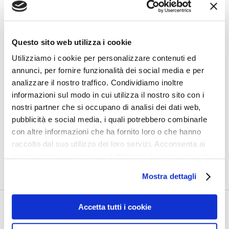
Questo sito web utilizza i cookie
Utilizziamo i cookie per personalizzare contenuti ed
annunci, per fornire funzionalità dei social media e per
analizzare il nostro traffico. Condividiamo inoltre
informazioni sul modo in cui utilizza il nostro sito con i
nostri partner che si occupano di analisi dei dati web,
pubblicità e social media, i quali potrebbero combinarle
con altre informazioni che ha fornito loro o che hanno
raccolto dal suo utilizzo dei loro servizi. Acconsenta ai
0
nostri cookie se continua ad utilizzare il nostro sito web.
Shares
Mostra dettagli
Accetta tutti i cookie
PRECEDENTE
Europa. Italia. Monterosso