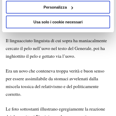
Per un’analisi delle storture di questo mondo che il
Personalizza
Generale giustamente chiama “al contrario”, vedi il mio
saggio MALASCIENZA: L’IMPOSTURA DI
Usa solo i cookie necessari
LUCIFERO, Ed. Solfanelli, 2021.
Il linguacciuto linguista di cui sopra ha maniacalmente
cercato il pelo nell’uovo nel testo del Generale, poi ha
inghiottito il pelo e gettato via l’uovo.
Era un uovo che conteneva troppa verità e buon senso
per essere assimilabile da stomaci avvelenati dalla
miscela tossica del relativismo e del politicamente
corretto.
Le foto sottostanti illustrano egregiamente la reazione