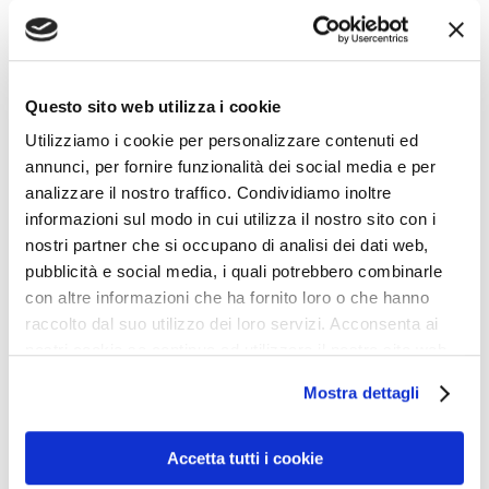
Geografico Militare. Dopo la pubblicazione del Suo
coraggioso libro, il Generale è stato privato dai capitribù
anche di quell’ultima carica.
Questo sito web utilizza i cookie
Ho scarsa stima per simili capitribù, ma il colmo del
Utilizziamo i cookie per personalizzare contenuti ed
annunci, per fornire funzionalità dei social media e per
ridicolo è stato raggiunto da un linguacciuto linguista
analizzare il nostro traffico. Condividiamo inoltre
che si crogiolava nei privilegi accademici mentre il
informazioni sul modo in cui utilizza il nostro sito con i
Generale rischiava la vita. Il linguacciuto individuo,
nostri partner che si occupano di analisi dei dati web,
preside di Facoltà universitaria fortunatamente per soli
pubblicità e social media, i quali potrebbero combinarle
con altre informazioni che ha fornito loro o che hanno
due anni prima che i colleghi gli consigliassero
raccolto dal suo utilizzo dei loro servizi. Acconsenta ai
amichevolmente di lasciare il posto a qualcuno meno
nostri cookie se continua ad utilizzare il nostro sito web.
incapace, era talmente conscio della sua importanza e
Mostra dettagli
del suo potere da vietare agli studenti di fumare
fuori
della Facoltà stessa, ossia sulla pubblica via.
Accetta tutti i cookie