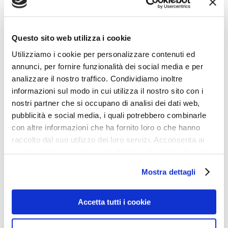
(HAARP) è il programma di ricerca aurorale attiva ad
alta frequenza. Secondo le dichiarazioni ufficiali, questo
progetto è destinato a esplorare modi per migliorare le
Questo sito web utilizza i cookie
comunicazioni radio. Allo stesso tempo, un certo
Utilizziamo i cookie per personalizzare contenuti ed
annunci, per fornire funzionalità dei social media e per
numero di eminenti scienziati ritengono che ci sia un
analizzare il nostro traffico. Condividiamo inoltre
lavoro militare sotto la guida del Pentagono. In
informazioni sul modo in cui utilizza il nostro sito con i
particolare, gli scienziati ritengono che le antenne
nostri partner che si occupano di analisi dei dati web,
direzionali “sparino” nella ionosfera fasci direzionali di
pubblicità e social media, i quali potrebbero combinarle
con altre informazioni che ha fornito loro o che hanno
onde radio ad alta frequenza, che riscaldano la ionosfera
raccolto dal suo utilizzo dei loro servizi. Acconsenta ai
ad alta quota, fino alla formazione di plasma. Questo
nostri cookie se continua ad utilizzare il nostro sito web.
causa l’instabilità energetica della ionosfera, che
Mostra dettagli
modifica la rosa dei venti, creando cataclismi difficili da
prevedere: tsunami, temporali, inondazioni, nevicate.
Accetta tutti i cookie
L’effetto più studiato di tali armi è la provocazione di