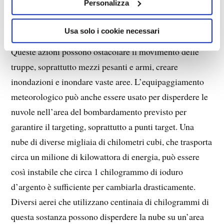
Personalizza
piogge torrenziali in alcune zone. A questo scopo, in
particolare, è stato utilizzato lo spargimento di ioduro
Usa solo i cookie necessari
d’argento o ioduro di piombo nelle nuvole di pioggia.
Queste azioni possono ostacolare il movimento delle
truppe, soprattutto mezzi pesanti e armi, creare
inondazioni e inondare vaste aree. L’equipaggiamento
meteorologico può anche essere usato per disperdere le
nuvole nell’area del bombardamento previsto per
garantire il targeting, soprattutto a punti target. Una
nube di diverse migliaia di chilometri cubi, che trasporta
circa un milione di kilowattora di energia, può essere
così instabile che circa 1 chilogrammo di ioduro
d’argento è sufficiente per cambiarla drasticamente.
Diversi aerei che utilizzano centinaia di chilogrammi di
questa sostanza possono disperdere la nube su un’area