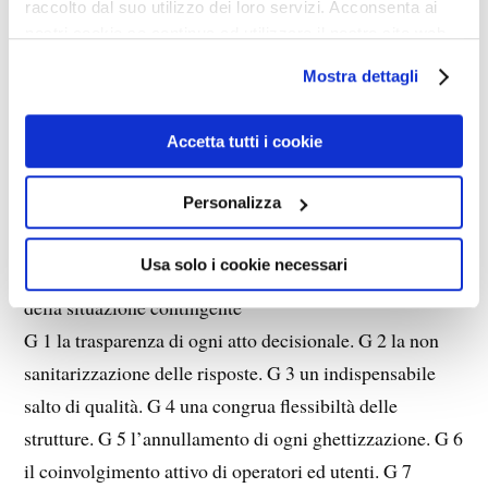
raccolto dal suo utilizzo dei loro servizi. Acconsenta ai
esplicitando E10 attivando ed implementando
nostri cookie se continua ad utilizzare il nostro sito web.
F 1 nei tempi brevi, anzi brevissimi F 2 in un’ottica
preventiva e non più curativa F 3 in un ambito
Mostra dettagli
territoriale omogeneo, ai diversi livelli F 4 nel rispetto
della normativa esistente F 5 nel contesto di un sistema
Accetta tutti i cookie
integrato F 6 quale sua premessa indispensabile e
Personalizza
condizionante F 7 nella misura in cui ciò sia fattibile F 8
con le dovute e imprescindibili sottolineature F 9 in
Usa solo i cookie necessari
termini di efficacia e di efficienza F10 a monte e a valle
della situazione contingente
G 1 la trasparenza di ogni atto decisionale. G 2 la non
sanitarizzazione delle risposte. G 3 un indispensabile
salto di qualità. G 4 una congrua flessibiltà delle
strutture. G 5 l’annullamento di ogni ghettizzazione. G 6
il coinvolgimento attivo di operatori ed utenti. G 7