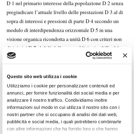
D 1 nel primario interesse della popolazione D 2 senza
pregiudicare l’attuale livello delle prestazioni D 3 al di
sopra di interessi e pressioni di parte D 4 secondo un
modulo di interdipendenza orizzontale D 5 in una
visione organica ricondotta a unità D 6 con criteri non
dirigistici D 7 al di là delle contraddizioni e difficoltà
iniziali D 8 in maniera articolata e non totalizzante D 9
attraverso i meccanismi della partecipazione D10 senza
precostituzione delle risposte
Questo sito web utilizza i cookie
E 1 sostanziando e vitalizzando E 2 recuperando
Utilizziamo i cookie per personalizzare contenuti ed
ovvvero rivalutando E 3 ipotizzando e perseguendo E 4
annunci, per fornire funzionalità dei social media e per
analizzare il nostro traffico. Condividiamo inoltre
non assumendo mai come implicito E 5 fattualizzando e
informazioni sul modo in cui utilizza il nostro sito con i
concretizzando E 6 non sottacendo ma anzi
nostri partner che si occupano di analisi dei dati web,
puntualizzando E 7 potenziando ed incrementando E 8
pubblicità e social media, i quali potrebbero combinarle
non dando certo per scontato E 9 evidenziando ed
con altre informazioni che ha fornito loro o che hanno