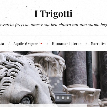
I Trigotti
essaria precisazione: e sia ben chiaro noi non siamo bigo
sia
Aquile e vipere
Humanae litterae
Narrativa