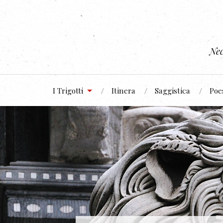
Nec
I Trigotti
Itinera
Saggistica
Poe