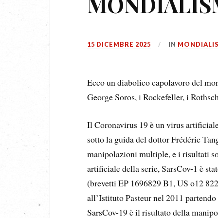
MONDIALI
15 DICEMBRE 2025
IN
MONDIALI
Ecco un diabolico capolavoro del mond
George Soros, i Rockefeller, i Rothsch
Il Coronavirus 19 è un virus artificial
sotto la guida del dottor Frédéric Tan
manipolazioni multiple, e i risultati s
artificiale della serie, SarsCov-1 è st
(brevetti EP 1696829 B1, US o12 8224
all’Istituto Pasteur nel 2011 partend
SarsCov-19 è il risultato della manipo