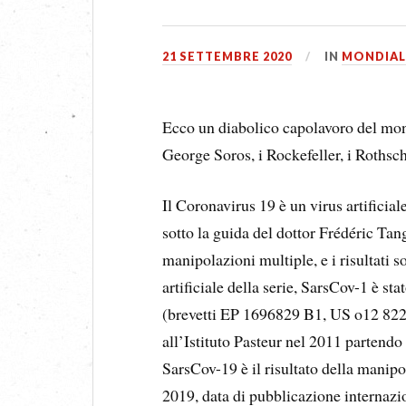
21 SETTEMBRE 2020
IN
MONDIAL
Ecco un diabolico capolavoro del mond
George Soros, i Rockefeller, i Rothsch
Il Coronavirus 19 è un virus artificial
sotto la guida del dottor Frédéric Tan
manipolazioni multiple, e i risultati s
artificiale della serie, SarsCov-1 è st
(brevetti EP 1696829 B1, US o12 8224
all’Istituto Pasteur nel 2011 partend
SarsCov-19 è il risultato della manipo
2019, data di pubblicazione internazio