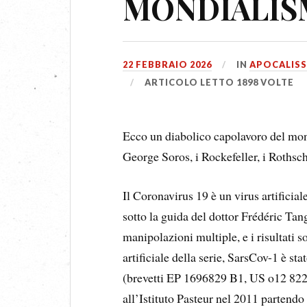
MONDIALI
22 FEBBRAIO 2026
IN
APOCALISS
ARTICOLO LETTO 1898 VOLTE
Ecco un diabolico capolavoro del mond
George Soros, i Rockefeller, i Rothsch
Il Coronavirus 19 è un virus artificial
sotto la guida del dottor Frédéric Tan
manipolazioni multiple, e i risultati s
artificiale della serie, SarsCov-1 è st
(brevetti EP 1696829 B1, US o12 8224
all’Istituto Pasteur nel 2011 partend