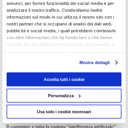
annunci, per fornire funzionalità dei social media e per
Questa è la conclusione che si trae dal testo di analisi
analizzare il nostro traffico. Condividiamo inoltre
matematica del Gagliardo, che ha dedicato la vita allo
informazioni sul modo in cui utilizza il nostro sito con i
studio e allo sviluppo dell’intelligenza artificiale, da lui
nostri partner che si occupano di analisi dei dati web,
pubblicità e social media, i quali potrebbero combinarle
chiamata “Abiosophos” (Pensiero in assenza di vita), e
con altre informazioni che ha fornito loro o che hanno
sulla quale ha molto pubblicato sugli Atti
raccolto dal suo utilizzo dei loro servizi. Acconsenta ai
dell’Accademia Ligure di Scienze e Lettere ed altrove
nostri cookie se continua ad utilizzare il nostro sito web.
fin dagli anni Sessanta, e poi vi ha lungamente lavorato
Mostra dettagli
al Centro di calcolo della Oregon State University a
Corvallis, dove ho potuto incontrarlo durante la mia
Accetta tutti i cookie
permanenza in quella sede come borsista Fulbright.
Verso la fine della sua carriera, il valente matematico ha
Personalizza
raggiunto le inevitabili conclusioni sul grande inganno e
lo ha coraggiosamente denunciato.
Usa solo i cookie necessari
Il computer, e tutta la vantata “intelligenza artificiale”