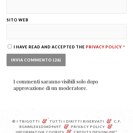
SITO WEB
I HAVE READ AND ACCEPTED THE
PRIVACY POLICY
*
I commenti saranno visibili solo dopo
approvazione di un moderatore.
&
&
© I TRIGOTTI
TUTTI I DIRITTI RISERVATI
C.F.
&
&
BGNMLE41D04D969T
PRIVACY POLICY
&
INFORMATIVA COOKIES
CREDITS
DPSONLINE*