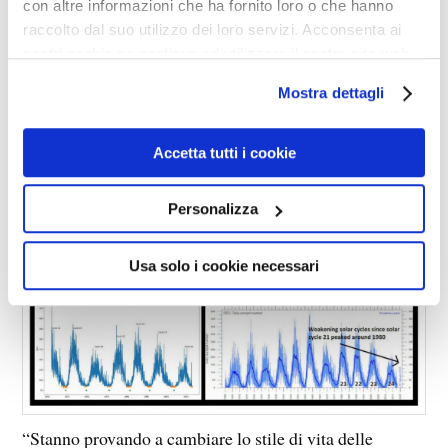
con altre informazioni che ha fornito loro o che hanno
condivide viene escluso dai circoli accademici.
raccolto dal suo utilizzo dei loro servizi. Acconsenta ai
nostri cookie se continua ad utilizzare il nostro sito web.
Usiamo il cervello!
Mostra dettagli
Accetta tutti i cookie
Personalizza
Usa solo i cookie necessari
“Stanno provando a cambiare lo stile di vita delle