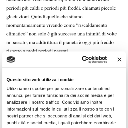
periodi più caldi e periodi più freddi, chiamati piccole
glaciazioni. Quindi quello che stiamo
momentaneamente vivendo come “riscaldamento
climatico” non solo è già successo una infinità di volte
in passato, ma addirittura il pianeta è oggi più freddo
rispetto a molti periodi passati.
Osservando l’andamento delle macchie solari, sembra
proprio che il Minimo di Maunder lo raggiungeremo nel
Questo sito web utilizza i cookie
prossimi anni, quindi la direzione è il raffreddamento!
Utilizziamo i cookie per personalizzare contenuti ed
Chi glielo dice all’autistica?
annunci, per fornire funzionalità dei social media e per
analizzare il nostro traffico. Condividiamo inoltre
Queste cose le dicevano gli scienziati quando erano
informazioni sul modo in cui utilizza il nostro sito con i
nostri partner che si occupano di analisi dei dati web,
liberi di parlare. Oggi la dittatura ha imposto la
pubblicità e social media, i quali potrebbero combinarle
narrazione del riscaldamento globale. Chi non la