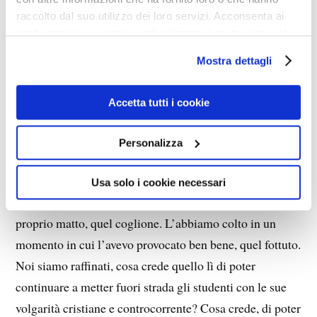
concetto, sgrana gli occhi di stupore, ridacchia di
raccolto dal suo utilizzo dei loro servizi. Acconsenta ai
compatimento e butta giù acqua gasata per dare
nostri cookie se continua ad utilizzare il nostro sito web.
carburante a un’orazione lucidamente folle. O
Mostra dettagli
follemente lucida.” —
— Benissimo, benissimo, bisogna sputtanarlo, il
Accetta tutti i cookie
merdoso, con la nostra raffinatezza di sinistra, con la
nostra umanità, col nostro umanesimo marxista-
Personalizza
leninista-gramsciano. —
— Anche la foto che pubblicheremo l’abbiamo scelta
Usa solo i cookie necessari
bene. Un attimo particolarmente espressivo. Sembra
proprio matto, quel coglione. L’abbiamo colto in un
momento in cui l’avevo provocato ben bene, quel fottuto.
Noi siamo raffinati, cosa crede quello lì di poter
continuare a metter fuori strada gli studenti con le sue
volgarità cristiane e controcorrente? Cosa crede, di poter