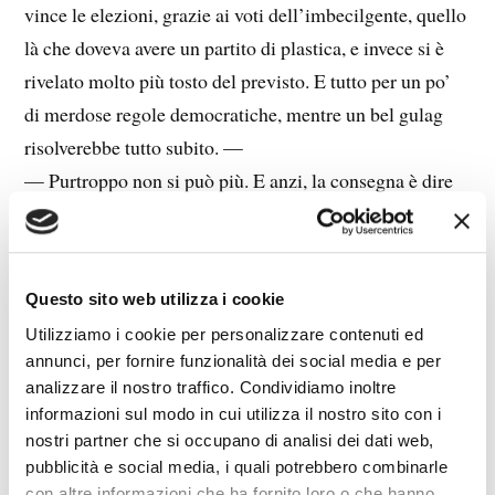
vince le elezioni, grazie ai voti dell’imbecilgente, quello
là che doveva avere un partito di plastica, e invece si è
rivelato molto più tosto del previsto. E tutto per un po’
di merdose regole democratiche, mentre un bel gulag
risolverebbe tutto subito. —
— Purtroppo non si può più. E anzi, la consegna è dire
che quello non era comunismo. Esattamente come
procede il raffinato sputtanamento di quel gran
coglione? —
Questo sito web utilizza i cookie
— Ho già in mente la frase che metterà a terra lo
Utilizziamo i cookie per personalizzare contenuti ed
stronzo: “Il massiccio nemico, colpevole di ostinarsi a
annunci, per fornire funzionalità dei social media e per
pensare con la propria testa, ingollava a grandi sorsate
analizzare il nostro traffico. Condividiamo inoltre
acqua minerale per rifornire il corpaccione ben nutrito
informazioni sul modo in cui utilizza il nostro sito con i
nostri partner che si occupano di analisi dei dati web,
che trasudava benessere capitalistico.” E poi gli darò del
pubblicità e social media, i quali potrebbero combinarle
matto. Ecco, meglio: “Gesticola per dare forza al suo
con altre informazioni che ha fornito loro o che hanno