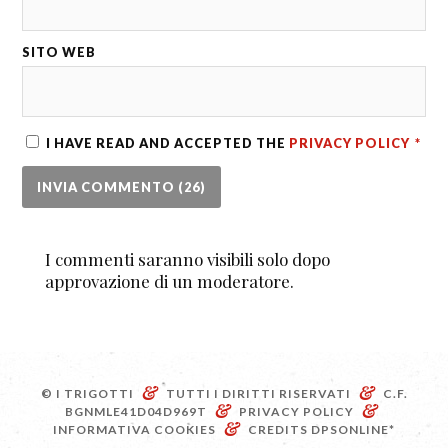
SITO WEB
I HAVE READ AND ACCEPTED THE
PRIVACY POLICY
*
I commenti saranno visibili solo dopo
approvazione di un moderatore.
&
&
© I TRIGOTTI
TUTTI I DIRITTI RISERVATI
C.F.
&
&
BGNMLE41D04D969T
PRIVACY POLICY
&
INFORMATIVA COOKIES
CREDITS
DPSONLINE*