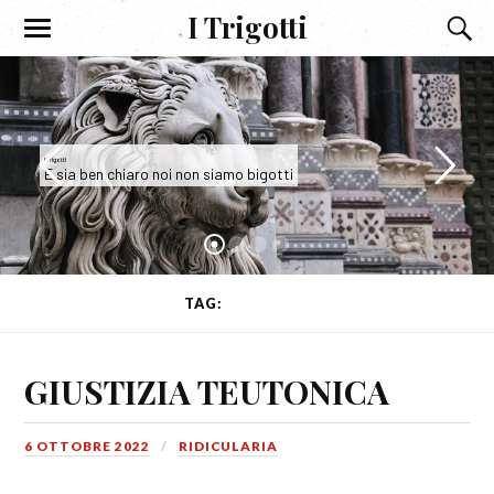
I Trigotti
I Trigotti
E sia ben chiaro noi non siamo bigotti
TAG:
GIUSTIZIA
GIUSTIZIA TEUTONICA
6 OTTOBRE 2022
RIDICULARIA