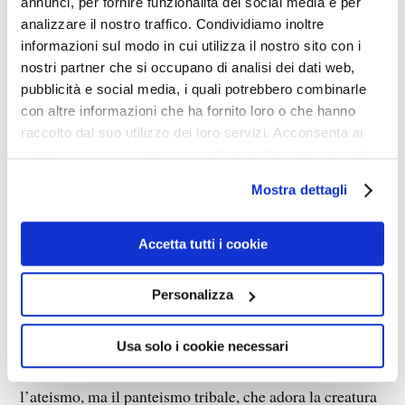
annunci, per fornire funzionalità dei social media e per
analizzare il nostro traffico. Condividiamo inoltre
LA VERITÀ E QUELLI CHE
informazioni sul modo in cui utilizza il nostro sito con i
LA ODIANO
nostri partner che si occupano di analisi dei dati web,
pubblicità e social media, i quali potrebbero combinarle
con altre informazioni che ha fornito loro o che hanno
1 DICEMBRE 2020
HUMANAE LITTERAE
raccolto dal suo utilizzo dei loro servizi. Acconsenta ai
nostri cookie se continua ad utilizzare il nostro sito web.
Mostra dettagli
Accetta tutti i cookie
Personalizza
Usa solo i cookie necessari
L’obiettivo dei satanisti che oggi menano la danza non è
l’ateismo, ma il panteismo tribale, che adora la creatura