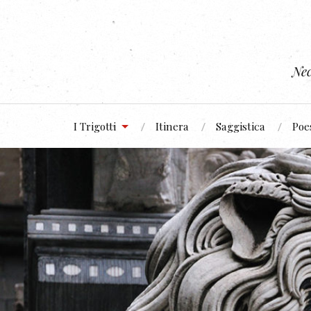
Nec
I Trigotti
Itinera
Saggistica
Poe