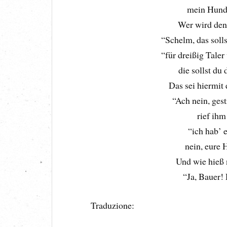
mein Hund 
Wer wird den
“Schelm, das solls
“für dreißig Taler
die sollst du
Das sei hiermit
“Ach nein, gest
rief ihm
“ich hab’ 
nein, eure
Und wie hieß 
“Ja, Bauer! 
Traduzione: