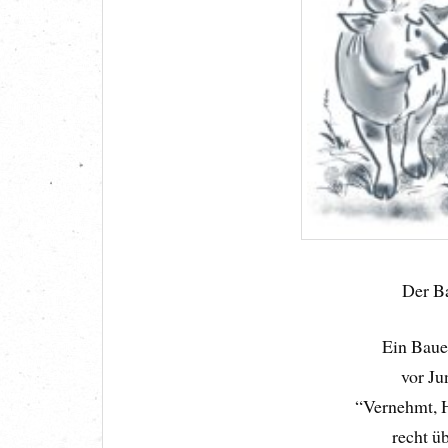
Der Ba
Ein Bauer
vor Ju
“Vernehmt, H
recht ü