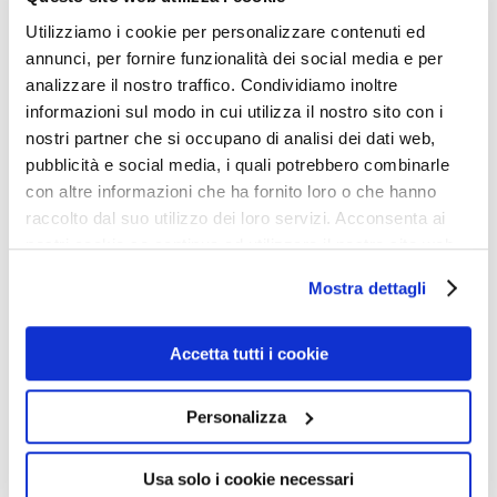
Corano, evidenziandone il carattere di cocktail, di cui il
“profeta” Maometto è stato il barman che, agitando lo
Utilizziamo i cookie per personalizzare contenuti ed
annunci, per fornire funzionalità dei social media e per
shaker ha combinato un intruglio di superficiali
analizzare il nostro traffico. Condividiamo inoltre
conoscenze di ebraismo, di Cristianesimo deragliato in
informazioni sul modo in cui utilizza il nostro sito con i
salsa eretica marcionitica (l’eresiarca Marcione
nostri partner che si occupano di analisi dei dati web,
propugnava la totale incompatibilità tra Antico e Nuovo
pubblicità e social media, i quali potrebbero combinarle
con altre informazioni che ha fornito loro o che hanno
Testamento) e vecchie credenze pagane, il tutto mirato
raccolto dal suo utilizzo dei loro servizi. Acconsenta ai
alla conquista del potere con la violenza. Ma oggi un
nostri cookie se continua ad utilizzare il nostro sito web.
altro metodo di conquista si è imposto: l’immigrazione
Mostra dettagli
di massa di giovani maschi islamici tutt’altro che
profughi, finanziata dai ricchissimi paesi arabi
Accetta tutti i cookie
petroliferi. Nessun segreto: il presidente algerino Houari
Boumedienne annunciò minacciosamente all’ONU il 10
Personalizza
aprile 1974 che milioni di uomini dal sud del mondo
avrebbero invaso l’emisfero settentrionale non come
Usa solo i cookie necessari