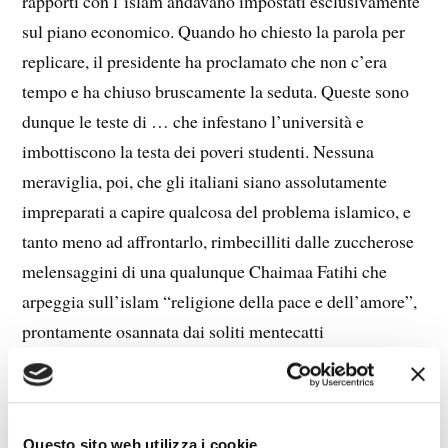
rapporti con l’islam andavano impostati esclusivamente
sul piano economico. Quando ho chiesto la parola per
replicare, il presidente ha proclamato che non c’era
tempo e ha chiuso bruscamente la seduta. Queste sono
dunque le teste di … che infestano l’università e
imbottiscono la testa dei poveri studenti. Nessuna
meraviglia, poi, che gli italiani siano assolutamente
impreparati a capire qualcosa del problema islamico, e
tanto meno ad affrontarlo, rimbecilliti dalle zuccherose
melensaggini di una qualunque Chaimaa Fatihi che
arpeggia sull’islam “religione della pace e dell’amore”,
prontamente osannata dai soliti mentecatti
politicamente corretti.
Profondo teologo, padre Ariel analizza a fondo il
Questo sito web utilizza i cookie