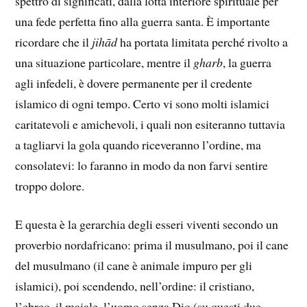
spettro di significati, dalla lotta interiore spirituale per
una fede perfetta fino alla guerra santa. È importante
ricordare che il
jihād
ha portata limitata perché rivolto a
una situazione particolare, mentre il
gharb
, la guerra
agli infedeli, è dovere permanente per il credente
islamico di ogni tempo. Certo vi sono molti islamici
caritatevoli e amichevoli, i quali non esiteranno tuttavia
a tagliarvi la gola quando riceveranno l’ordine, ma
consolatevi: lo faranno in modo da non farvi sentire
troppo dolore.
E questa è la gerarchia degli esseri viventi secondo un
proverbio nordafricano: prima il musulmano, poi il cane
del musulmano (il cane è animale impuro per gli
islamici), poi scendendo, nell’ordine: il cristiano,
l’ebreo, il maiale, l’uomo senza Dio (su questi due