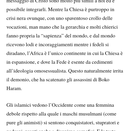
messaggio di Cristo sono molto più simili a noi ed è
possibile integrarli. Mentre la Chiesa è purtroppo in
crisi nera ovunque, con uno spaventoso crollo delle
vocazioni, man mano che la gerarchia e molti chierici
fanno propria la “sapienza” del mondo, e dal mondo
ricevono lodi e incoraggiamenti mentre i fedeli si
diradano, l’Africa è l’unico continente in cui la Chiesa è
in espansione, e dove la Fede è esente da cedimenti
all’ideologia omosessualista. Questo naturalmente irrita
il demonio, che ha scatenato gli assassini di Boko
Haram.
Gli islamici vedono l’Occidente come una femmina
debole rispetto alla quale i maschi musulmani (come
pure gli animisti) si sentono conquistatori, stupratori e
padroni, pronti anche a divenirne carnefici. E le teste