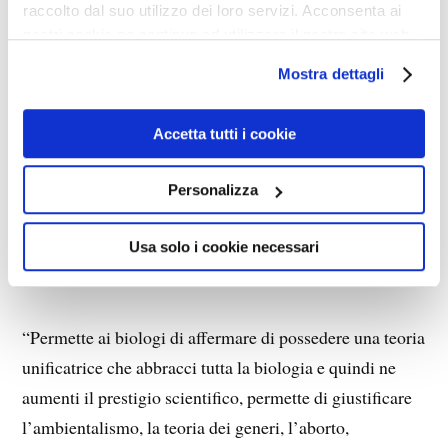
raccolto dal suo utilizzo dei loro servizi. Acconsenta ai
nostri cookie se continua ad utilizzare il nostro sito web.
Mostra dettagli
Accetta tutti i cookie
Personalizza
Usa solo i cookie necessari
“Ordunque, quali vantaggi offre la teoria
dell’evoluzionismo?”
“Permette ai biologi di affermare di possedere una teoria
unificatrice che abbracci tutta la biologia e quindi ne
aumenti il prestigio scientifico, permette di giustificare
l’ambientalismo, la teoria dei generi, l’aborto,