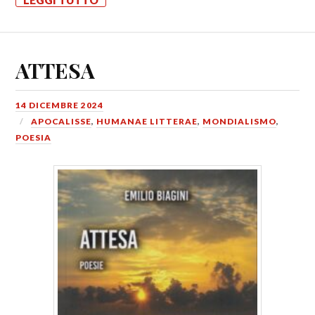
ATTESA
14 DICEMBRE 2024
APOCALISSE
,
HUMANAE LITTERAE
,
MONDIALISMO
,
POESIA