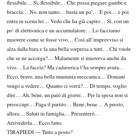
flessibile… Sì, flessibile… Che possa piegare gambe e
braccia… No, non tanto… basta un po’… E poi… e poi
entra in scena lei… Vedo che ha già capito… Sì, con un
po’ di elettronica e un accumulatore… Lo facciamo
muovere come se fosse vivo… Così all’improvviso si
alza dalla bara e fa una bella sorpresa a tutti… Chi vuole
che se ne accorga?… Malamente si muoveva anche da
vivo… La faccia? Ma cadaverica l’ha sempre avuta…
Ecco, bravo, una bella mummia meccanica… Domani
vengo a vedere… Quanto ci vorrà?… Di tempo, voglio
dire… Ah, bene, un paio di giorni… Per la spesa non si
preoccupi… Paga il partito… Bene, bene… A presto,
allora… Saluti in famiglia… Presenterò…
Arrivederla… Ecco fatto.
TIRAPIEDI — Tutto a posto?