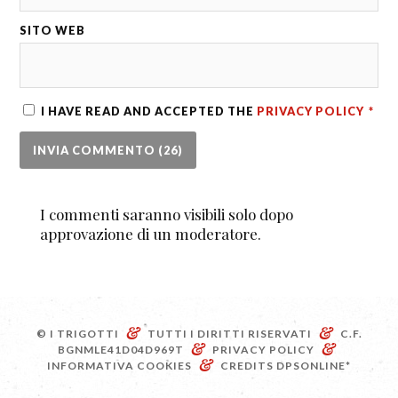
SITO WEB
I HAVE READ AND ACCEPTED THE
PRIVACY POLICY
*
I commenti saranno visibili solo dopo
approvazione di un moderatore.
&
&
© I TRIGOTTI
TUTTI I DIRITTI RISERVATI
C.F.
&
&
BGNMLE41D04D969T
PRIVACY POLICY
&
INFORMATIVA COOKIES
CREDITS
DPSONLINE*