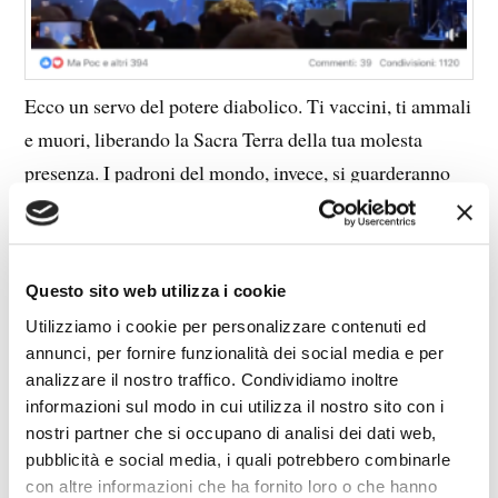
Ecco un servo del potere diabolico. Ti vaccini, ti ammali
e muori, liberando la Sacra Terra della tua molesta
presenza. I padroni del mondo, invece, si guarderanno
bene da farsi iniettare veleni e vorranno anche piloti non
vaccinati per il loro jet privati che usano per andare a
divertirsi alle nostre spalle.
Questo sito web utilizza i cookie
Utilizziamo i cookie per personalizzare contenuti ed
annunci, per fornire funzionalità dei social media e per
analizzare il nostro traffico. Condividiamo inoltre
0
Shares
informazioni sul modo in cui utilizza il nostro sito con i
nostri partner che si occupano di analisi dei dati web,
pubblicità e social media, i quali potrebbero combinarle
666
AMBIENTALISMO
AMERICA
ANTICRISTO
con altre informazioni che ha fornito loro o che hanno
APOCALISSE
CENSURA
COVID
DEMONIO