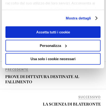
raccolto dal suo utilizzo dei loro servizi. Acconsenta ai
DITTATURA
FACEBOOK
IGNORANZA
nostri cookie se continua ad utilizzare il nostro sito web.
IMPERIALISMO
INFERNO
LAICISMO
Mostra dettagli
MALAFEDE
MARCIUME
MASSONERIA
MENZOGNE
MONDIALISMO
MORTE
Accetta tutti i cookie
POLITICAL CORRECTNESS
PROPAGANDA
SADICI
SATANISMO
TRADIMENTO
USA
USURAI
Personalizza
VACCINI
VERGOGNA
Usa solo i cookie necessari
PRECEDENTE
PROVE DI DITTATURA DESTINATE AL
FALLIMENTO
SUCCESSIVO
LA SCIENZA DI BLATERONTE