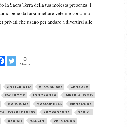
do la Sacra Terra della tua molesta presenza. I
nno bene da farsi iniettare veleni e vorranno
et privati che usano per andare a divertirsi alle
0
Shares
ANTICRISTO
APOCALISSE
CENSURA
FACEBOOK
IGNORANZA
IMPERIALISMO
MARCIUME
MASSONERIA
MENZOGNE
ICAL CORRECTNESS
PROPAGANDA
SADICI
USURAI
VACCINI
VERGOGNA