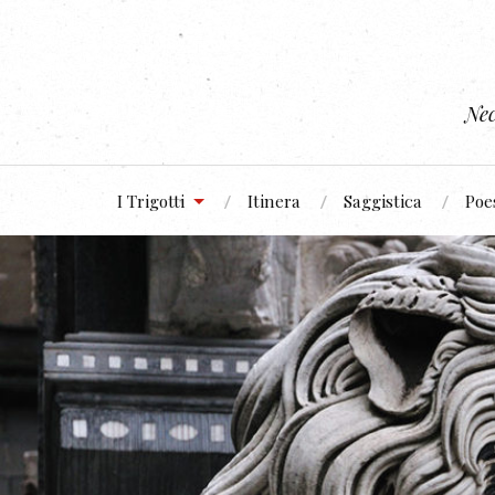
Nec
I Trigotti
Itinera
Saggistica
Poe