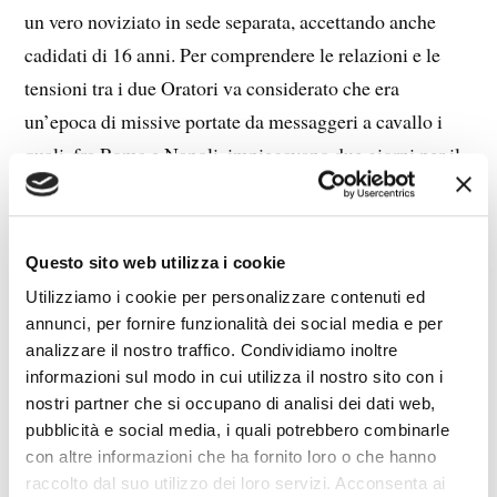
un vero noviziato in sede separata, accettando anche
cadidati di 16 anni. Per comprendere le relazioni e le
tensioni tra i due Oratori va considerato che era
un’epoca di missive portate da messaggeri a cavallo i
quali, fra Roma e Napoli, impiegavano due giorni per il
viaggio, mentre in carrozza tre o quattro, con strade in
condizioni scadenti e barriere doganali che ritardavano i
trasporti. Incertezza e carenti comunicazioni davano
Questo sito web utilizza i cookie
facilmente adito a sospetti. Comunque, il continuo
Utilizziamo i cookie per personalizzare contenuti ed
scambio epistolare permise alla casa di Roma di
annunci, per fornire funzionalità dei social media e per
mantenere il controllo fino alla separazione definitiva.
analizzare il nostro traffico. Condividiamo inoltre
informazioni sul modo in cui utilizza il nostro sito con i
Tra le due sedi vi era un intenso scambio epistolare,
nostri partner che si occupano di analisi dei dati web,
carico di tensione. Talpa fu visto stracciare lettere di San
pubblicità e social media, i quali potrebbero combinarle
Filippo. Anche la pazienza del Tarugi era messa a dura
con altre informazioni che ha fornito loro o che hanno
prova. In un documento segreto in cui enumera le
raccolto dal suo utilizzo dei loro servizi. Acconsenta ai