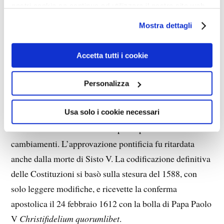
nostri cookie se continua ad utilizzare il nostro sito web.
disubbidienze dei napoletani, San Filippo esclude il
Talpa e il Bordini dalla successione alla carica di
Mostra dettagli
Preposito, dichiarando inabile a comandare chi non sa
ubbidire.
Accetta tutti i cookie
Del 1588 è la seconda stesura delle Costituzioni,
Personalizza
generalmente approvata, sebbene San Filippo non ne
Usa solo i cookie necessari
desiderasse l’approvazione durante la sua vita; voleva
lasciare ai confratelli ancora spazio per eventuali
cambiamenti. L’approvazione pontificia fu ritardata
anche dalla morte di Sisto V. La codificazione definitiva
delle Costituzioni si basò sulla stesura del 1588, con
solo leggere modifiche, e ricevette la conferma
apostolica il 24 febbraio 1612 con la bolla di Papa Paolo
V
Christifidelium quorumlibet
.