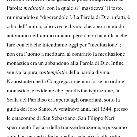
Parola;
meditatio
, con la quale si “masticava” il testo,
ruminandolo e “digerendolo”. La Parola di Dio, infatti, è
cibo dell’anima, cibo vivo e divino che opera in modo
autonomo nell’animo umano; perciò non ha nulla a che
fare con ciò che intendiamo oggi per “meditazione”;
non era l’uomo a meditare, al contrario la meditazione
monastica era un abbandono alla Parola di Dio. Infine
veniva la pura
contemplatio
della parola divina.
Nonostante che la Congregazione non fosse un ordine
monastico, è evidente che, per divina ispirazione, la
Scala del Paradiso era aperta agli oratoriani, sotto la
guida del loro Santo. A ventinove anni, nel 1544, presso
le catacombe di San Sebastiano, San Filippo Neri
sperimentò l’estasi della transverberazione, e possiamo
quindi esser certi che in quella scala arrivò alla vetta.