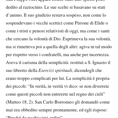
dedito al raziocinio. Le sue scelte si basavano su stati
d’animo. Il suo giudizio restava sospeso, non come lo
sospendevano i vecchi scettici come Pirrone di Elide o
come i tristi e penosi relativisti di oggi, ma come i santi
che cercano la volontà di Dio. Esprimeva la sua volontà,
ma si rimetteva poi a quella degli altri: agiva in tal modo
per rispetto verso i confratelli, ma anche per incertezza.
Aveva il carisma della semplicità: restituì a S. Ignazio il
suo libretto della
Esercizi spirituali
, dicendogli che
erano troppo complicati per lui. La semplicità è propria
dei piccoli: “In verità, in verità vi dico: se non diverrete
come questi piccoli non entrerete nel regno dei cieli”
(Matteo 18, 2). San Carlo Borromeo gli domandò come
mai era obbedito sempre prontamente, ed egli rispose:
“Perché do pochissimi ordini”.