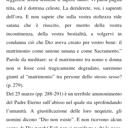
trita, ed è dottrina celeste. La deriderete, voi, i sapienti
dell’ora. E non sapete che sulla vostra stoltezza ride
satana che è riuscito, per merito della vostra
incontinenza, della vostra bestialità, a volgervi in
condanna ciò che Dio aveva creato per vostro bene: il
matrimonio come unione umana e come Sacramento.”
Parole da meditare: se il matrimonio tra uomo e donna
non si fosse così tragicamente degradato, saremmo
giunti al “matrimonio” tra persone dello stesso sesso?
(p. 279).
Del 25 marzo (pp. 288-291) è un terribile ammonimento
del Padre Eterno sull’abisso nel quale sta sprofondando
l’umanità. A giustificazione delle loro nequizie, gli
uomini dicono “Dio non esiste”. E non ricevono alcun
segno da Dio perché Egli non si manifesta a chi lo nega.