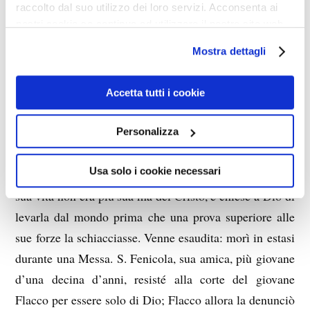
rivelatagli da Lui. (p. 237).
raccolto dal suo utilizzo dei loro servizi. Acconsenta ai
nostri cookie se continua ad utilizzare il nostro sito web.
4 marzo (pp. 243-249). Visione del martirio di Santa
Fenicola. Gesù le spiega la vicenda: era amica di Santa
Mostra dettagli
Petronilla che assistette San Pietro a Roma; Petronilla
chiese a Dio di fare di lei una crocifissa, e infatti si
Accetta tutti i cookie
ammalò di paralisi. Quando fu necessario, la sua
malattia conobbe una sosta per mostrare che Dio è
Personalizza
padrone dell’universo, finito il momento Dio tornò a
Usa solo i cookie necessari
crocifiggerla. Morto San Pietro, Petronilla trovò che la
sua vita non era più sua ma del Cristo, e chiese a Dio di
levarla dal mondo prima che una prova superiore alle
sue forze la schiacciasse. Venne esaudita: morì in estasi
durante una Messa. S. Fenicola, sua amica, più giovane
d’una decina d’anni, resisté alla corte del giovane
Flacco per essere solo di Dio; Flacco allora la denunciò