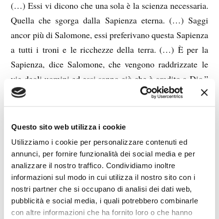
(…) Essi vi dicono che una sola è la scienza necessaria.
Quella che sgorga dalla Sapienza eterna. (…) Saggi
ancor più di Salomone, essi preferivano questa Sapienza
a tutti i troni e le ricchezze della terra. (…) È per la
Sapienza, dice Salomone, che vengono raddrizzate le
vie degli uomini ed essi sanno ciò che è gradito a Dio.”
(pp. 234-237).
Il 3 marzo Maria Valtorta dice che muore col desiderio
inappagato di vedere i luoghi santi, ma Cristo le
Questo sito web utilizza i cookie
risponde che lei li vede come erano quando Egli li
Utilizziamo i cookie per personalizzare contenuti ed
santificava con la Sua presenza e chi va in Palestina non
annunci, per fornire funzionalità dei social media e per
li vede dopo venti secoli di profanazioni. Inoltre lei si è
analizzare il nostro traffico. Condividiamo inoltre
informazioni sul modo in cui utilizza il nostro sito con i
lamentata di trovare insipidi quei libri che parlano di
nostri partner che si occupano di analisi dei dati web,
Gesù che prima le piacevano tanto, ed Egli le risponde
pubblicità e social media, i quali potrebbero combinarle
che ciò è inevitabile, ora che conosce la verità dei fatti
con altre informazioni che ha fornito loro o che hanno