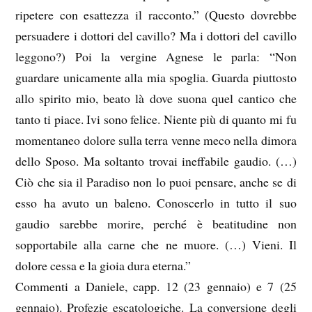
ripetere con esattezza il racconto.” (Questo dovrebbe
persuadere i dottori del cavillo? Ma i dottori del cavillo
leggono?) Poi la vergine Agnese le parla: “Non
guardare unicamente alla mia spoglia. Guarda piuttosto
allo spirito mio, beato là dove suona quel cantico che
tanto ti piace. Ivi sono felice. Niente più di quanto mi fu
momentaneo dolore sulla terra venne meco nella dimora
dello Sposo. Ma soltanto trovai ineffabile gaudio. (…)
Ciò che sia il Paradiso non lo puoi pensare, anche se di
esso ha avuto un baleno. Conoscerlo in tutto il suo
gaudio sarebbe morire, perché è beatitudine non
sopportabile alla carne che ne muore. (…) Vieni. Il
dolore cessa e la gioia dura eterna.”
Commenti a Daniele, capp. 12 (23 gennaio) e 7 (25
gennaio). Profezie escatologiche. La conversione degli