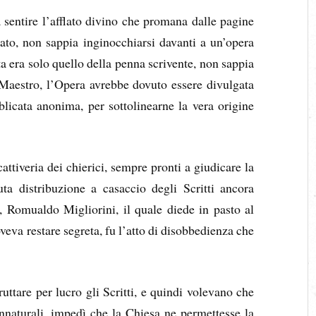
 sentire l’afflato divino che promana dalle pagine
ato, non sappia inginocchiarsi davanti a un’opera
rta era solo quello della penna scrivente, non sappia
 Maestro, l’Opera avrebbe dovuto essere divulgata
licata anonima, per sottolinearne la vera origine
cattiveria dei chierici, sempre pronti a giudicare la
uta distribuzione a casaccio degli Scritti ancora
i, Romualdo Migliorini, il quale diede in pasto al
veva restare segreta, fu l’atto di disobbedienza che
ruttare per lucro gli Scritti, e quindi volevano che
nnaturali, impedì che la Chiesa ne permettesse la