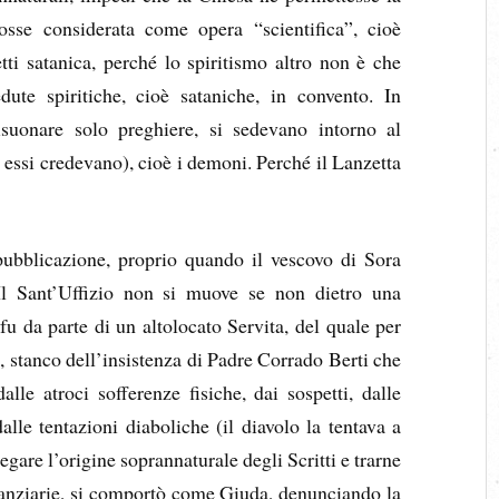
osse considerata come opera “scientifica”, cioè
etti satanica, perché lo spiritismo altro non è che
ute spiritiche, cioè sataniche, in convento. In
suonare solo preghiere, si sedevano intorno al
e essi credevano), cioè i demoni. Perché il Lanzetta
pubblicazione, proprio quando il vescovo di Sora
Il Sant’Uffizio non si muove se non dietro una
fu da parte di un altolocato Servita, del quale per
ui, stanco dell’insistenza di Padre Corrado Berti che
dalle atroci sofferenze fisiche, dai sospetti, dalle
 dalle tentazioni diaboliche (il diavolo la tentava a
are l’origine soprannaturale degli Scritti e trarne
nanziarie, si comportò come Giuda, denunciando la