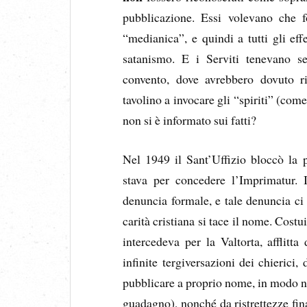
pubblicazione. Essi volevano che f
“medianica”, e quindi a tutti gli eff
satanismo. E i Serviti tenevano sed
convento, dove avrebbero dovuto ri
tavolino a invocare gli “spiriti” (com
non si è informato sui fatti?
Nel 1949 il Sant’Uffizio bloccò la 
stava per concedere l’Imprimatur. 
denuncia formale, e tale denuncia ci 
carità cristiana si tace il nome. Cost
intercedeva per la Valtorta, afflitta 
infinite tergiversazioni dei chierici,
pubblicare a proprio nome, in modo neg
guadagno), nonché da ristrettezze fi