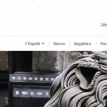
Nec
I Trigotti
Itinera
Saggistica
Poe