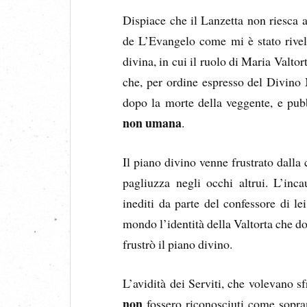
Dispiace che il Lanzetta non riesca a
de L’Evangelo come mi è stato rivel
divina, in cui il ruolo di Maria Valto
che, per ordine espresso del Divino
dopo la morte della veggente, e pubb
non umana
.
Il piano divino venne frustrato dalla 
pagliuzza negli occhi altrui. L’inca
inediti da parte del confessore di le
mondo l’identità della Valtorta che do
frustrò il piano divino.
L’avidità dei Serviti, che volevano sf
non
fossero riconosciuti come sopra