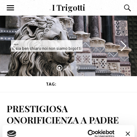
I Trigotti
I Trigotti
E sia ben chiaro noi non siamo bigotti
TAG:
CLERICALISMO
PRESTIGIOSA
ONORIFICIENZA A PADRE
SERAFINO LANZETTA