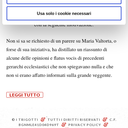
Padre Serafino Lanzetta
Usa solo i cookie necessari
con la seguente motivazione:
Non si sa se richiesto di un parere su Maria Valtorta, o
forse di sua iniziativa, ha distillato un riassunto di
alcune delle opinioni e flatus vocis di precedenti
gerarchi ecclesiastici che non spiegavano nulla e che
non si erano affatto informati sulla grande veggente.
LEGGI TUTTO
&
&
© I TRIGOTTI
TUTTI I DIRITTI RISERVATI
C.F.
&
&
BGNMLE41D04D969T
PRIVACY POLICY