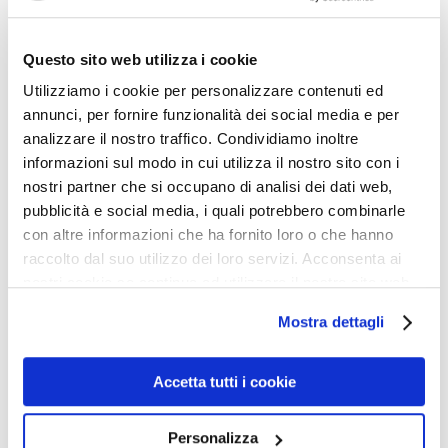
20 GIUGNO 2017
RIDICULARIA
Questo sito web utilizza i cookie
Utilizziamo i cookie per personalizzare contenuti ed
annunci, per fornire funzionalità dei social media e per
analizzare il nostro traffico. Condividiamo inoltre
informazioni sul modo in cui utilizza il nostro sito con i
nostri partner che si occupano di analisi dei dati web,
pubblicità e social media, i quali potrebbero combinarle
con altre informazioni che ha fornito loro o che hanno
raccolto dal suo utilizzo dei loro servizi. Acconsenta ai
nostri cookie se continua ad utilizzare il nostro sito web.
Mostra dettagli
Dopo attenta valutazione, la commissione composta 1)
dal mio barbiere, 2) dall’aiuto barbiere esperto in
Accetta tutti i cookie
psicopatologia, e 3) dallo yeti, ha unanimemente
ritenuto degno della Medaglia Gramaglia
Personalizza