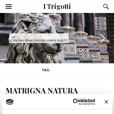
I Trigotti
I Trigotti
E sia ben chiaro noi non siamo bigotti
TAG:
ASTEROIDI
MATRIGNA NATURA
26 SETTEMBRE 2020
CAELI ENARRANT GLORIAM DEI
,
HUMANAE LITTERAE