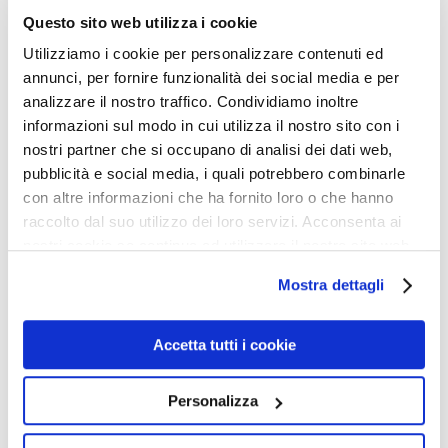
Questo sito web utilizza i cookie
MATRIGNA NATURA
Utilizziamo i cookie per personalizzare contenuti ed
Il piagnisteo ambientalista politicamente corretto cerca
annunci, per fornire funzionalità dei social media e per
di persuaderci che “madre Natura” è fragile, che siamo
analizzare il nostro traffico. Condividiamo inoltre
troppi, che ne siamo gli ingrati e scriteriati padroni, che
informazioni sul modo in cui utilizza il nostro sito con i
nostri partner che si occupano di analisi dei dati web,
la stiamo distruggendo, e via piagnucolando e
pubblicità e social media, i quali potrebbero combinarle
accusando, sempre col dito puntato. La realtà è ben
con altre informazioni che ha fornito loro o che hanno
diversa. La natura potrebbe spazzarci via come un
raccolto dal suo utilizzo dei loro servizi. Acconsenta ai
nonnulla, e di certo prima o poi lo farà, se prima non ci
nostri cookie se continua ad utilizzare il nostro sito web.
massacreremo fra noi da soli. Gli ambientalisti la
Mostra dettagli
presentano col mite volto un po’ assonnato del povero
panda minacciato di estinzione, dimenticando che la
Accetta tutti i cookie
natura spietata ha distrutto milioni di specie. La natura
inquina (basti pensare alle gigantesche emissioni di gas
Personalizza
velenosi dai vulcani), la natura è pericolosa, la natura