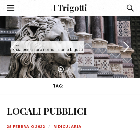
I Trigotti
I Trigotti
E sia ben chiaro noi non siamo bigotti
TAG:
BIBITARO
LOCALI PUBBLICI
25 FEBBRAIO 2022
RIDICULARIA