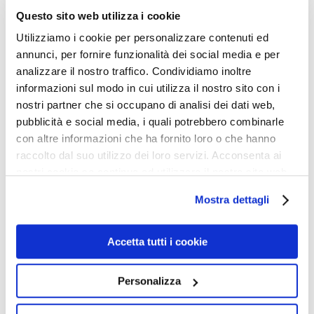
Questo sito web utilizza i cookie
MATRIGNA NATURA
Utilizziamo i cookie per personalizzare contenuti ed
Il piagnisteo ambientalista politicamente corretto cerca
annunci, per fornire funzionalità dei social media e per
di persuaderci che “madre Natura” è fragile, che siamo
analizzare il nostro traffico. Condividiamo inoltre
troppi, che ne siamo gli ingrati e scriteriati padroni, che
informazioni sul modo in cui utilizza il nostro sito con i
nostri partner che si occupano di analisi dei dati web,
la stiamo distruggendo, e via piagnucolando e
pubblicità e social media, i quali potrebbero combinarle
accusando, sempre col dito puntato. La realtà è ben
con altre informazioni che ha fornito loro o che hanno
diversa. La natura potrebbe spazzarci via come un
raccolto dal suo utilizzo dei loro servizi. Acconsenta ai
nonnulla, e di certo prima o poi lo farà, se prima non ci
nostri cookie se continua ad utilizzare il nostro sito web.
massacreremo fra noi da soli. Gli ambientalisti la
Mostra dettagli
presentano col mite volto un po’ assonnato del povero
panda minacciato di estinzione, dimenticando che la
Accetta tutti i cookie
natura spietata ha distrutto milioni di specie. La natura
inquina (basti pensare alle gigantesche emissioni di gas
Personalizza
velenosi dai vulcani), la natura è pericolosa, la natura