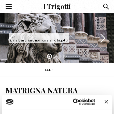
I Trigotti
I Trigotti
E sia ben chiaro noi non siamo bigotti
TAG:
COMETE
MATRIGNA NATURA
26 SETTEMBRE 2020
CAELI ENARRANT GLORIAM DEI
,
HUMANAE LITTERAE