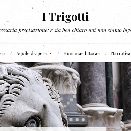
I Trigotti
essaria precisazione: e sia ben chiaro noi non siamo bigo
sia
Aquile e vipere
Humanae litterae
Narrativa