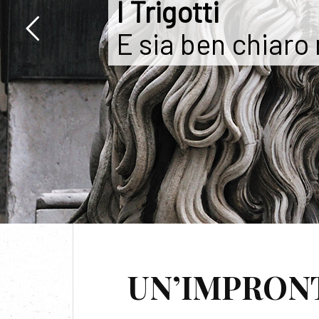
I Trigotti
E sia ben chiaro
T
UN’IMPRONT