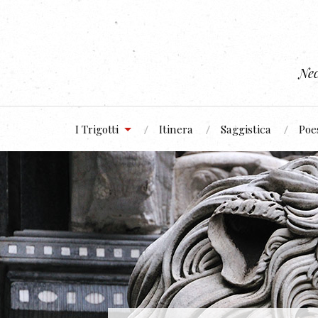
Nec
I Trigotti
Itinera
Saggistica
Poe