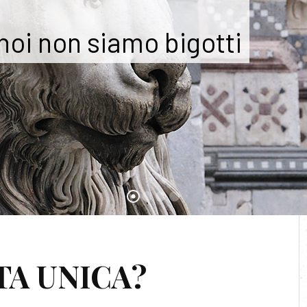
 noi non siamo bigotti
AG:
CREAZIONE
A UNICA?