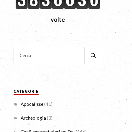
volte
CATEGORIE
Apocalisse
(41)
Archeologia
(3)
Caeli enarrant gloriam Dei
(166)