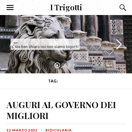
I Trigotti
I Trigotti
E sia ben chiaro noi non siamo bigotti
TAG:
DEFICIENTI
AUGURI AL GOVERNO DEI
MIGLIORI
12 MARZO 2022
RIDICULARIA