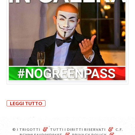
LEGGI TUTTO
&
&
© I TRIGOTTI
TUTTI I DIRITTI RISERVATI
C.F.
&
&
BGNMLE41D04D969T
PRIVACY POLICY