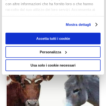
con altre informazioni che ha fornito loro o che hanno
CHE PERFINO GLI ANIMALI
raccolto dal suo utilizzo dei loro servizi. Acconsenta ai
nostri cookie se continua ad utilizzare il nostro sito web.
CI AMMIRANO
Mostra dettagli
Accetta tutti i cookie
Personalizza
Usa solo i cookie necessari