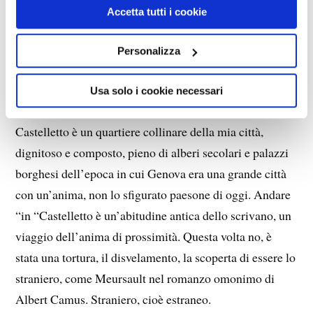
di Roberto PECCHIOLI
Accetta tutti i cookie
Quando mi sarò deciso d’andarci, in paradiso ci andrò
Personalizza
con l’ascensore di Castelletto, nelle ore notturne,
rubando un poco di tempo al mio riposo. Sono versi di
Usa solo i cookie necessari
Giorgio Caproni, poeta livornese, genovese d’elezione.
Castelletto è un quartiere collinare della mia città,
dignitoso e composto, pieno di alberi secolari e palazzi
borghesi dell’epoca in cui Genova era una grande città
con un’anima, non lo sfigurato paesone di oggi. Andare
“in “Castelletto è un’abitudine antica dello scrivano, un
viaggio dell’anima di prossimità. Questa volta no, è
stata una tortura, il disvelamento, la scoperta di essere lo
straniero, come Meursault nel romanzo omonimo di
Albert Camus. Straniero, cioè estraneo.