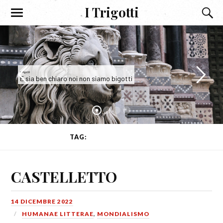
I Trigotti
I Trigotti
E sia ben chiaro noi non siamo bigotti
TAG:
DON CHISCIOTTE
CASTELLETTO
14 DICEMBRE 2022
HUMANAE LITTERAE
,
MONDIALISMO