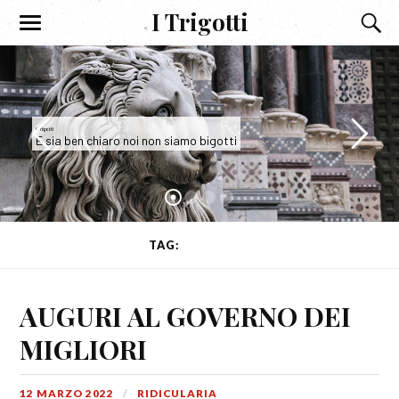
I Trigotti
I Trigotti
E sia ben chiaro noi non siamo bigotti
TAG:
GOVERNO
AUGURI AL GOVERNO DEI
MIGLIORI
12 MARZO 2022
RIDICULARIA