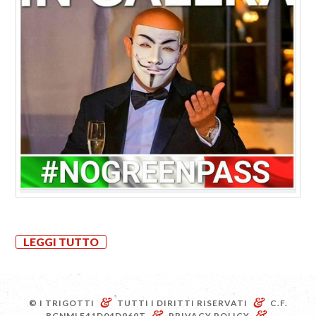
LEGGI TUTTO
&
&
© I TRIGOTTI
TUTTI I DIRITTI RISERVATI
C.F.
&
&
BGNMLE41D04D969T
PRIVACY POLICY