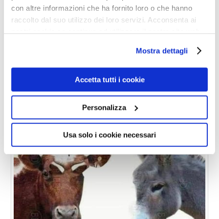
con altre informazioni che ha fornito loro o che hanno
CHE PERFINO GLI ANIMALI
raccolto dal suo utilizzo dei loro servizi. Acconsenta ai
nostri cookie se continua ad utilizzare il nostro sito web.
CI AMMIRANO
Mostra dettagli
Accetta tutti i cookie
Personalizza
Usa solo i cookie necessari