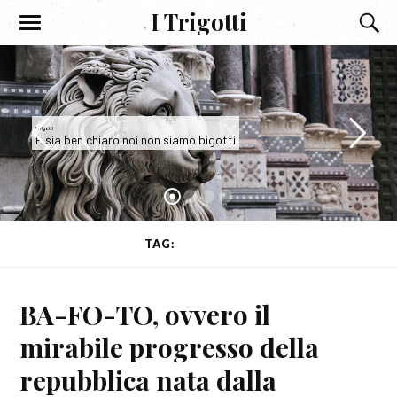
I Trigotti
I Trigotti
E sia ben chiaro noi non siamo bigotti
TAG:
ILLUMINATI
BA-FO-TO, ovvero il
mirabile progresso della
repubblica nata dalla