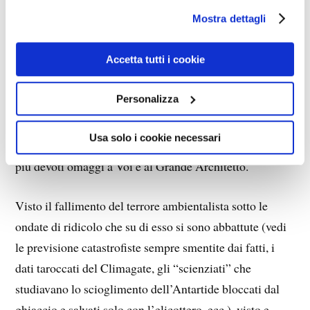
Mostra dettagli
Accetta tutti i cookie
BA-FO-TO
Personalizza
Relazione sul piano Ba-Fo-To
Usa solo i cookie necessari
Ai Supremi Maestri Illuminati dell’Orbe Terracqueo, i
più devoti omaggi a Voi e al Grande Architetto.
Visto il fallimento del terrore ambientalista sotto le
ondate di ridicolo che su di esso si sono abbattute (vedi
le previsione catastrofiste sempre smentite dai fatti, i
dati taroccati del Climagate, gli “scienziati” che
studiavano lo scioglimento dell’Antartide bloccati dal
ghiaccio e salvati solo con l’elicottero, ecc.), visto e