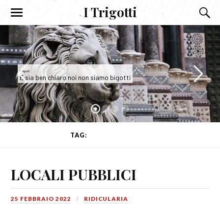
I Trigotti
I Trigotti
E sia ben chiaro noi non siamo bigotti
TAG:
LOCALI PUBBLICI
LOCALI PUBBLICI
25 FEBBRAIO 2022
RIDICULARIA