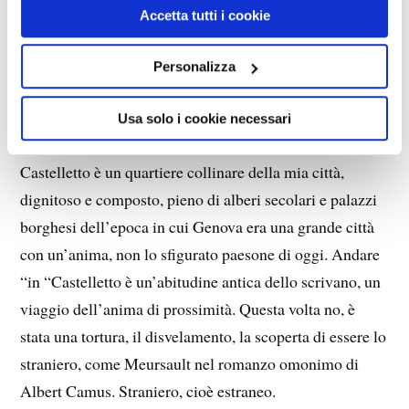
di Roberto PECCHIOLI
Accetta tutti i cookie
Quando mi sarò deciso d’andarci, in paradiso ci andrò
Personalizza
con l’ascensore di Castelletto, nelle ore notturne,
rubando un poco di tempo al mio riposo. Sono versi di
Usa solo i cookie necessari
Giorgio Caproni, poeta livornese, genovese d’elezione.
Castelletto è un quartiere collinare della mia città,
dignitoso e composto, pieno di alberi secolari e palazzi
borghesi dell’epoca in cui Genova era una grande città
con un’anima, non lo sfigurato paesone di oggi. Andare
“in “Castelletto è un’abitudine antica dello scrivano, un
viaggio dell’anima di prossimità. Questa volta no, è
stata una tortura, il disvelamento, la scoperta di essere lo
straniero, come Meursault nel romanzo omonimo di
Albert Camus. Straniero, cioè estraneo.