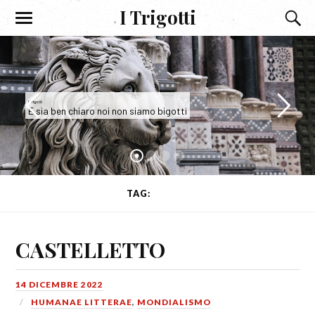
I Trigotti
I Trigotti
E sia ben chiaro noi non siamo bigotti
TAG:
MERCE
CASTELLETTO
14 DICEMBRE 2022
HUMANAE LITTERAE
,
MONDIALISMO