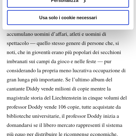
Personalizza
Mises ha sottolineato in La mentalità anticapitalistica,
gli intellettuali provano risentimento per i più elevati
Usa solo i cookie necessari
guadagni monetari che nella società capitalistica
accumulano uomini d’affari, atleti e uomini di
spettacolo — quello stesso genere di persone che, si
noti, che in gioventù erano più popolari dei secchioni
imbranati sui campi da gioco e nelle feste — pur
considerando la propria meno lucrativa occupazione di
gran lunga più importante. Se l’ultimo album del
cantante Diddy vende milioni di copie mentre la
magistrale storia del Liechtenstein in cinque volumi del
professor Doddy vende 106 copie, tutte acquistate da
biblioteche universitarie, il professor Doddy inizia a
domandarsi se il libero mercato rappresenti il sistema
più equo per distribuire le ricompense economiche.