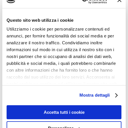
i risultati non pianificati della libera interazione dei
cittadini nel mercato. Bisogna anche aggiungere che in
Questo sito web utilizza i cookie
certi casi la libera interazione nel mercato non esiste
Utilizziamo i cookie per personalizzare contenuti ed
perché si formano enormi concentrazioni di capitale e
annunci, per fornire funzionalità dei social media e per
multinazionali che controllano il mercato. Ma,
analizzare il nostro traffico. Condividiamo inoltre
attenzione, sinistroidi e miliardari vanno spesso a
informazioni sul modo in cui utilizza il nostro sito con i
braccetto: come mai? Perché il colosso economico cerca
nostri partner che si occupano di analisi dei dati web,
pubblicità e social media, i quali potrebbero combinarle
alleanze nello Stato, e le trova, mentre lo Stato e i suoi
con altre informazioni che ha fornito loro o che hanno
intellettuali-burocrati trovano conveniente accordarsi
raccolto dal suo utilizzo dei loro servizi. Acconsenta ai
con chi ha tanti soldi. Le ideologie, i “sogni”, sono una
nostri cookie se continua ad utilizzare il nostro sito web.
cosa, il portafoglio un’altra.
Mostra dettagli
3) TEORIA DEL RISENTIMENTO Non solo negli
anni della loro formazione, ma anche durante la loro vita
Accetta tutti i cookie
lavorativa gli intellettuali tendono a vedersi trattati
ingiustamente dai loro coetanei. Come Ludwig von