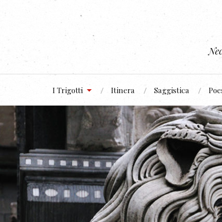
Nec
I Trigotti
Itinera
Saggistica
Poe