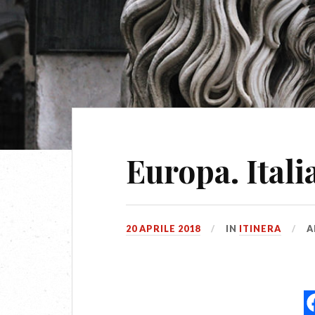
Europa. Itali
20 APRILE 2018
IN
ITINERA
A