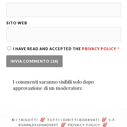
SITO WEB
I HAVE READ AND ACCEPTED THE
PRIVACY POLICY
*
I commenti saranno visibili solo dopo
approvazione di un moderatore.
&
&
© I TRIGOTTI
TUTTI I DIRITTI RISERVATI
C.F.
&
&
BGNMLE41D04D969T
PRIVACY POLICY